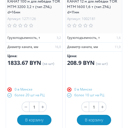
КАНАТ 100 м для лебёдки TOR
КАНАТ 12 м для лебёдки TOR
МТМ 3200 3,2 т (тип ZNL)
МТМ 1600 1,6 т (тип ZNL)
d=16мм
d=11мм
Артикул: 1271126
Артикул: 1002181
Грузоподъемность, т
3,2
Грузоподъемность, т
1,6
Диаметр каната, мм
16,0
Диаметр каната, мм
11,0
Цена:
Цена:
1833.67 BYN
208.9 BYN
(за шт)
(за шт)
0 в Минске
0 в Минске
более 20 шт на РЦ
более 10 шт на РЦ
В корзину
В корзину