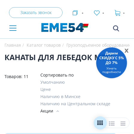
Заказать звонок
-
-
-
Главная
Каталог товаров
Грузоподъемное оборудование
x
Дарим
КАНАТЫ ДЛЯ ЛЕБЕДОК MTM
СКИДКУ C 5%
ДО 7%
Узнать
подробности
Сортировать по
Товаров:
11
Умолчанию
Цене
Наличию в Минске
Наличию на Центральном складе
Акции