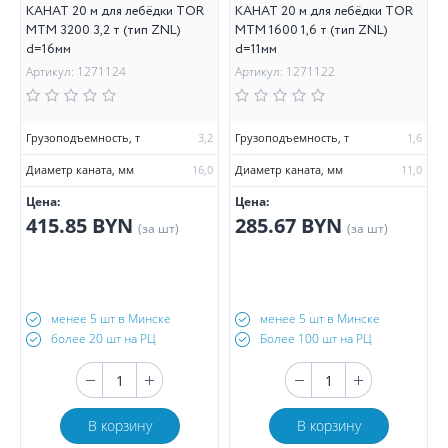
КАНАТ 20 м для лебёдки TOR
КАНАТ 20 м для лебёдки TOR
МТМ 3200 3,2 т (тип ZNL)
МТМ 1600 1,6 т (тип ZNL)
d=16мм
d=11мм
Артикул: 1271124
Артикул: 1271122
Грузоподъемность, т
3,2
Грузоподъемность, т
1,6
Диаметр каната, мм
16,0
Диаметр каната, мм
11,0
Цена:
Цена:
415.85 BYN
285.67 BYN
(за шт)
(за шт)
менее 5 шт в Минске
менее 5 шт в Минске
более 20 шт на РЦ
Более 100 шт на РЦ
В корзину
В корзину