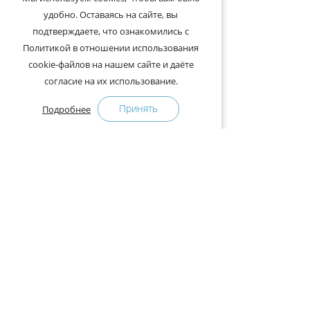
удобно. Оставаясь на сайте, вы
подтверждаете, что ознакомились с
Политикой в отношении использования
cookie-файлов на нашем сайте и даёте
согласие на их использование.
Принять
Подробнее
+375-29-121-91-00 Отдел продаж
+375-29-108-91-00 Сервис
Адрес:
222750, Республика Беларусь, Минская обл.,
Дзержинский район, Р-1, 2, офис 310 (возле дер.
Слободка)
Расписание работы:
с 9.00 до 18.00 (без обеда). Выходные: суббота,