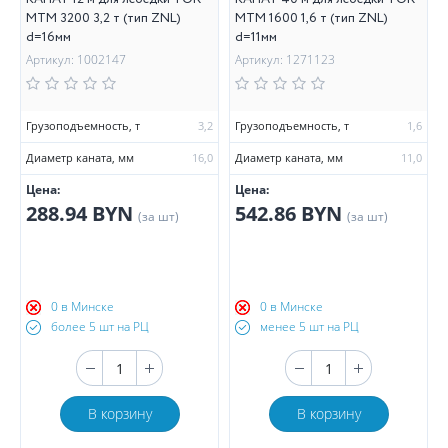
МТМ 3200 3,2 т (тип ZNL)
МТМ 1600 1,6 т (тип ZNL)
d=16мм
d=11мм
Артикул: 1002147
Артикул: 1271123
Грузоподъемность, т
3,2
Грузоподъемность, т
1,6
Диаметр каната, мм
16,0
Диаметр каната, мм
11,0
Цена:
Цена:
288.94 BYN
542.86 BYN
(за шт)
(за шт)
0 в Минске
0 в Минске
более 5 шт на РЦ
менее 5 шт на РЦ
В корзину
В корзину