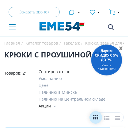
Заказать звонок
-
-
-
Главная
Каталог товаров
Такелаж
Крюки, звенья для с
x
Дарим
КРЮКИ С ПРОУШИНОЙ SALK
СКИДКУ C 5%
ДО 7%
Узнать
подробности
Сортировать по
Товаров:
21
Умолчанию
Цене
Наличию в Минске
Наличию на Центральном складе
Акции