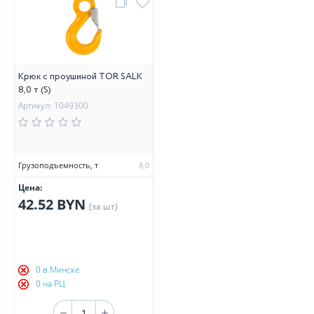
Крюк с проушиной TOR SALK
8,0 т (S)
Артикул: 1049300
Грузоподъемность, т
8,0
Цена:
42.52 BYN
(за шт)
0 в Минске
0 на РЦ