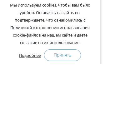
Мы используем cookies, чтобы вам было
удобно. Оставаясь на сайте, вы
подтверждаете, что ознакомились с
Политикой в отношении использования
cookie-файлов на нашем сайте и даёте
согласие на их использование.
Принять
Подробнее
+375-29-121-91-00 Отдел продаж
+375-29-108-91-00 Сервис
Адрес:
222750, Республика Беларусь, Минская обл.,
Дзержинский район, Р-1, 2, офис 310 (возле дер.
Слободка)
Расписание работы: