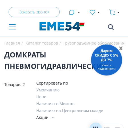
Заказать звонок
-
-
-
Главная
Каталог товаров
Грузоподъемное оборудование
x
Дарим
ДОМКРАТЫ
СКИДКУ C 5%
ДО 7%
ПНЕВМОГИДРАВЛИЧЕСКИЕ
Узнать
подробности
Сортировать по
Товаров:
2
Умолчанию
Цене
Наличию в Минске
Наличию на Центральном складе
Акции