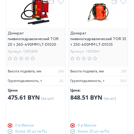
Домкрат
Домкрат
пневмогидравлический TOR
пневмогидравлический TOR 35
20 т 260-490MM LT-D1020
т 250-400MM LT-D1035
Артикул: 1005840
Артикул: 1005841
Высота подхвата, мм
260
Высота подхвата, мм
250
Грузоподъемность, т
20,
Грузоподъемность, т
35,0
Цена:
Цена:
475.61 BYN
848.51 BYN
(за шт)
(за шт)
0 в Минске
0 в Минске
более 30 шт на РЦ
более 20 шт на РЦ