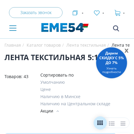
Заказать звонок
-
-
-
Главная
Каталог товаров
Лента текстильная
Лента текс
x
Дарим
ЛЕНТА ТЕКСТИЛЬНАЯ 5:1
СКИДКУ C 5%
ДО 7%
Узнать
подробности
Сортировать по
Товаров:
43
Умолчанию
Цене
Наличию в Минске
Наличию на Центральном складе
Акции