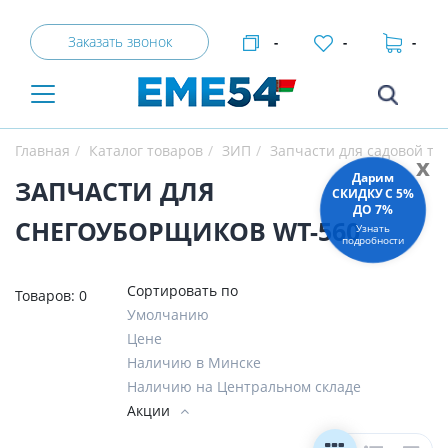
Заказать звонок
-
-
-
Главная
Каталог товаров
ЗИП
Запчасти для садовой те
x
Дарим
ЗАПЧАСТИ ДЛЯ
СКИДКУ C 5%
ДО 7%
СНЕГОУБОРЩИКОВ WT-560
Узнать
подробности
Сортировать по
Товаров:
0
Умолчанию
Цене
Наличию в Минске
Наличию на Центральном складе
Акции