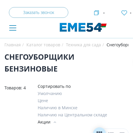
Заказать звонок
-
-
Главная
Каталог товаров
Техника для сада
Снегоуборщ
СНЕГОУБОРЩИКИ
БЕНЗИНОВЫЕ
Сортировать по
Товаров:
4
Умолчанию
Цене
Наличию в Минске
Наличию на Центральном складе
Акции