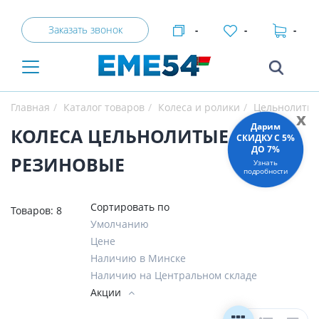
Заказать звонок
-
-
-
Главная
Каталог товаров
Колеса и ролики
Цельнолитые 
x
Дарим
КОЛЕСА ЦЕЛЬНОЛИТЫЕ
СКИДКУ C 5%
ДО 7%
РЕЗИНОВЫЕ
Узнать
подробности
Сортировать по
Товаров:
8
Умолчанию
Цене
Наличию в Минске
Наличию на Центральном складе
Акции