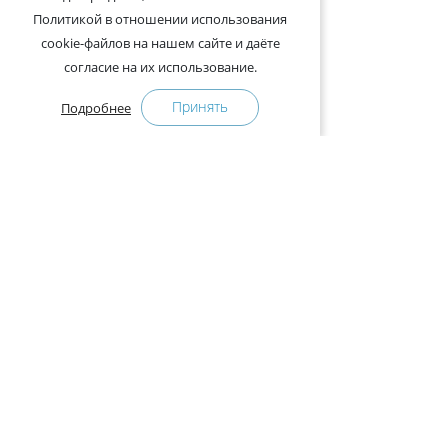
Политикой в отношении использования
cookie-файлов на нашем сайте и даёте
согласие на их использование.
Принять
Подробнее
+375-29-121-91-00 Отдел продаж
+375-29-108-91-00 Сервис
Адрес:
222750, Республика Беларусь, Минская обл.,
Дзержинский район, Р-1, 2, офис 310 (возле дер.
Слободка)
Расписание работы:
с 9.00 до 18.00 (без обеда). Выходные: суббота,
воскресенье.