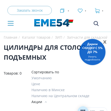
Заказать звонок
-
-
-
Главная
Каталог товаров
ЗИП
Запчасти для складской 
x
Дарим
ЦИЛИНДРЫ ДЛЯ СТОЛОВ
СКИДКУ C 5%
ДО 7%
ПОДЪЕМНЫХ
Узнать
подробности
Сортировать по
Товаров:
0
Умолчанию
Цене
Наличию в Минске
Наличию на Центральном складе
Акции