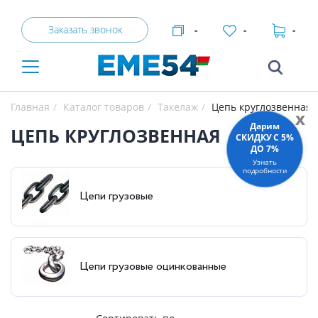
Заказать звонок
-
-
-
Главная
Каталог товаров
Такелаж
Цепь круглозвенная
x
Дарим
ЦЕПЬ КРУГЛОЗВЕННАЯ
СКИДКУ C 5%
ДО 7%
Узнать
подробности
Цепи грузовые
Цепи грузовые оцинкованные