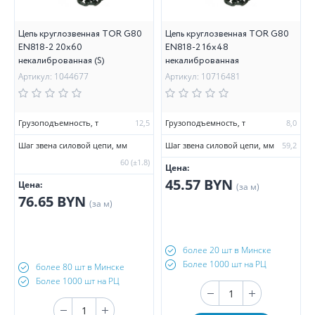
Цепь круглозвенная TOR G80
Цепь круглозвенная TOR G80
EN818-2 20х60
EN818-2 16х48
некалиброванная (S)
некалиброванная
Артикул: 1044677
Артикул: 10716481
Грузоподъемность, т
12,5
Грузоподъемность, т
8,0
Шаг звена силовой цепи, мм
Шаг звена силовой цепи, мм
59,2
60 (±1.8)
Цена:
45.57 BYN
Цена:
(за м)
76.65 BYN
(за м)
более 20 шт в Минске
Более 1000 шт на РЦ
более 80 шт в Минске
Более 1000 шт на РЦ