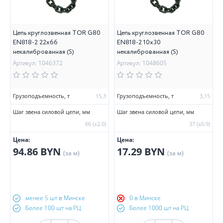
Цепь круглозвенная TOR G80
Цепь круглозвенная TOR G80
EN818-2 22х66
EN818-2 10х30
некалиброванная (S)
некалиброванная (S)
Артикул: 1046372
Артикул: 1048605
Грузоподъемность, т
15,3
Грузоподъемность, т
3,15
Шаг звена силовой цепи, мм
Шаг звена силовой цепи, мм
66 (±2.0)
37 (±0.9)
Цена:
Цена:
94.86 BYN
17.29 BYN
(за м)
(за м)
менее 5 шт в Минске
0 в Минске
Более 100 шт на РЦ
Более 1000 шт на РЦ