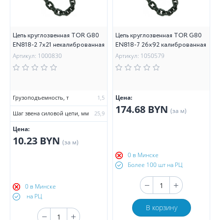
Цепь круглозвенная TOR G80
Цепь круглозвенная TOR G80
EN818-2 7х21 некалиброванная
EN818-7 26х92 калиброванная
Артикул: 1000830
Артикул: 1050579
Цена:
Грузоподъемность, т
1,5
174.68 BYN
(за м)
Шаг звена силовой цепи, мм
25,9
Цена:
10.23 BYN
(за м)
0 в Минске
Более 100 шт на РЦ
0 в Минске
на РЦ
В корзину