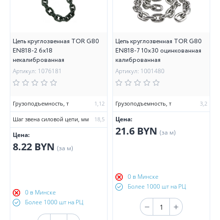
Цепь круглозвенная TOR G80
Цепь круглозвенная TOR G80
EN818-2 6х18
EN818-7 10х30 оцинкованная
некалиброванная
калиброванная
Артикул: 1076181
Артикул: 1001480
Грузоподъемность, т
1,12
Грузоподъемность, т
3,2
Цена:
Шаг звена силовой цепи, мм
18,5
21.6 BYN
(за м)
Цена:
8.22 BYN
(за м)
0 в Минске
Более 1000 шт на РЦ
0 в Минске
Более 1000 шт на РЦ