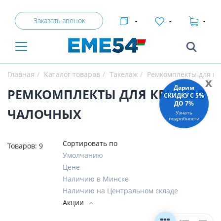
Заказать звонок
-
-
-
Главная
Каталог товаров
Такелаж
Ремкомплекты для к
x
Дарим
РЕМКОМПЛЕКТЫ ДЛЯ КРЮКОВ
СКИДКУ C 5%
ДО 7%
ЧАЛОЧНЫХ
Узнать
подробности
Сортировать по
Товаров:
9
Умолчанию
Цене
Наличию в Минске
Наличию на Центральном складе
Акции