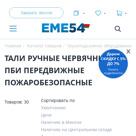
Заказать звонок
-
-
-
Главная
Каталог товаров
Грузоподъемное оборудование
x
Дарим
ТАЛИ РУЧНЫЕ ЧЕРВЯЧНЫЕ ТРЧ
СКИДКУ C 5%
ДО 7%
ПБИ ПЕРЕДВИЖНЫЕ
Узнать
подробности
ПОЖАРОБЕЗОПАСНЫЕ
Сортировать по
Товаров:
30
Умолчанию
Цене
Наличию в Минске
Наличию на Центральном складе