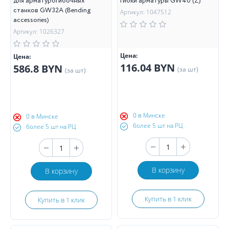
для арматурогибочных
гибки арматуры GW40 (Z)
станков GW32A (Bending
Артикул: 1047512
accessories)
Артикул: 1026327
Цена:
Цена:
116.04 BYN
586.8 BYN
(за шт)
(за шт)
0 в Минске
0 в Минске
более 5 шт на РЦ
более 5 шт на РЦ
В корзину
В корзину
Купить в 1 клик
Купить в 1 клик