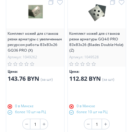
Комплект ножей для станков
Комплект ножей для станков
резки арматуры с увеличенным
резки арматуры GQ40 PRO
ресурсом работы 83х83х26
83х83х26 (Blades Double Hole)
GQ36 PRO (Х)
(Z)
Артикул: 1049262
Артикул: 1049528
Цена:
Цена:
143.76 BYN
112.82 BYN
(за шт)
(за шт)
0 в Минске
0 в Минске
более 10 шт на РЦ
более 10 шт на РЦ