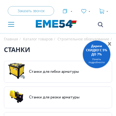
Заказать звонок
-
-
-
Главная
Каталог товаров
Строительное оборудование
x
Дарим
СТАНКИ
СКИДКУ C 5%
ДО 7%
Узнать
подробности
Станки для гибки арматуры
Станки для резки арматуры