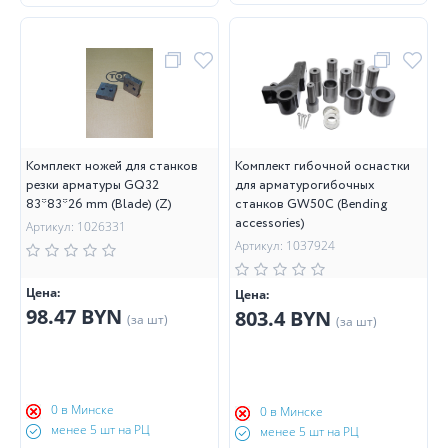
Комплект ножей для станков
Комплект гибочной оснастки
резки арматуры GQ32
для арматурогибочных
83*83*26 mm (Blade) (Z)
станков GW50С (Bending
accessories)
Артикул: 1026331
Артикул: 1037924
Цена:
Цена:
98.47 BYN
803.4 BYN
(за шт)
(за шт)
0 в Минске
0 в Минске
менее 5 шт на РЦ
менее 5 шт на РЦ