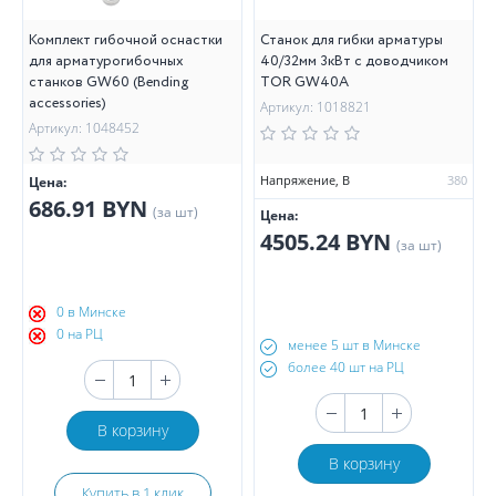
Комплект гибочной оснастки
Станок для гибки арматуры
для арматурогибочных
40/32мм 3кВт с доводчиком
станков GW60 (Bending
TOR GW40A
accessories)
Артикул: 1018821
Артикул: 1048452
Напряжение, В
380
Цена:
686.91 BYN
(за шт)
Цена:
4505.24 BYN
(за шт)
0 в Минске
0 на РЦ
менее 5 шт в Минске
более 40 шт на РЦ
В корзину
В корзину
Купить в 1 клик