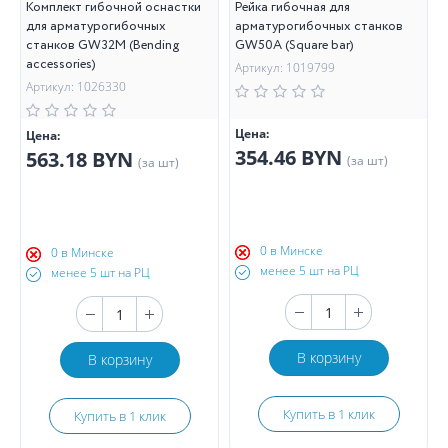
Комплект гибочной оснастки
Рейка гибочная для
для арматурогибочных
арматурогибочных станков
станков GW32M (Bending
GW50A (Square bar)
accessories)
Артикул: 1019799
Артикул: 1026330
Цена:
Цена:
354.46 BYN
563.18 BYN
(за шт)
(за шт)
0 в Минске
0 в Минске
менее 5 шт на РЦ
менее 5 шт на РЦ
В корзину
В корзину
Купить в 1 клик
Купить в 1 клик