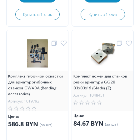
Купить в 1 клик
Купить в 1 клик
Комплект гибочной оснастки
Комплект ножей для станков
для арматурогибочных
резки арматуры GQ28
станков GW40A (Bending
83х83х16 (Blade) (Z)
accessories)
Артикул: 1048451
Артикул: 1019792
Цена:
Цена:
84.67 BYN
586.8 BYN
(за шт)
(за шт)