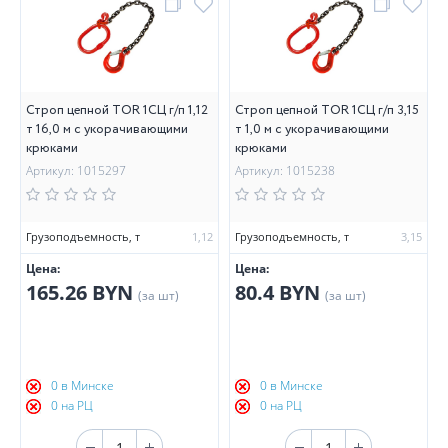
Строп цепной TOR 1СЦ г/п 1,12
Строп цепной TOR 1СЦ г/п 3,15
т 16,0 м с укорачивающими
т 1,0 м с укорачивающими
крюками
крюками
Артикул: 1015297
Артикул: 1015238
Грузоподъемность, т
1,12
Грузоподъемность, т
3,15
Цена:
Цена:
165.26 BYN
80.4 BYN
(за шт)
(за шт)
0 в Минске
0 в Минске
0 на РЦ
0 на РЦ