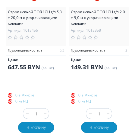
Строп цепной TOR 1СЦ г/п 5,3
Строп цепной TOR 1СЦ г/п 2,0
т 20,0 м с укорачивающими
т 9,0 м с укорачивающими
крюками
крюками
Артикул: 1015456
Артикул: 1015358
Грузоподъемность, т
5,3
Грузоподъемность, т
2
Цена:
Цена:
647.55 BYN
149.31 BYN
(за шт)
(за шт)
0 в Минске
0 в Минске
0 на РЦ
0 на РЦ
В корзину
В корзину