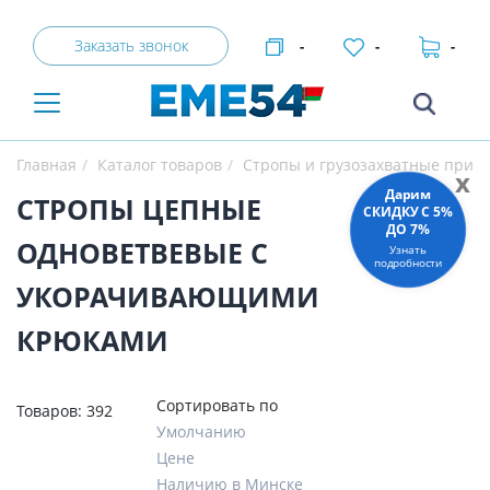
Заказать звонок
-
-
-
Главная
Каталог товаров
Стропы и грузозахватные прис
x
Дарим
СТРОПЫ ЦЕПНЫЕ
СКИДКУ C 5%
ДО 7%
ОДНОВЕТВЕВЫЕ С
Узнать
подробности
УКОРАЧИВАЮЩИМИ
КРЮКАМИ
Сортировать по
Товаров:
392
Умолчанию
Цене
Наличию в Минске