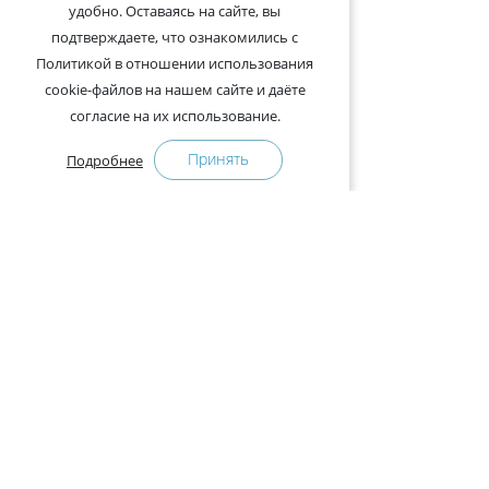
удобно. Оставаясь на сайте, вы
подтверждаете, что ознакомились с
Политикой в отношении использования
cookie-файлов на нашем сайте и даёте
согласие на их использование.
Принять
Подробнее
+375-29-121-91-00 Отдел продаж
+375-29-108-91-00 Сервис
Адрес:
222750, Республика Беларусь, Минская обл.,
Дзержинский район, Р-1, 2, офис 310 (возле дер.
Слободка)
Расписание работы:
с 9.00 до 18.00 (без обеда). Выходные: суббота,