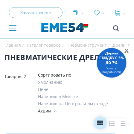
Заказать звонок
-
-
-
Главная
Каталог товаров
Пневмоинструмент
Дрели, га
x
Дарим
ПНЕВМАТИЧЕСКИЕ ДРЕЛИ
СКИДКУ C 5%
ДО 7%
Узнать
подробности
Сортировать по
Товаров:
2
Умолчанию
Цене
Наличию в Минске
Наличию на Центральном складе
Акции