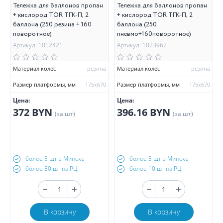
Тележка для баллонов пропан
Тележка для баллонов пропан
+ кислород TOR ТГК-П, 2
+ кислород TOR ТГК-П, 2
баллона (250 резина + 160
баллона (250
поворотное)
пневмо+160поворотное)
Артикул: 1012421
Артикул: 1023962
Материал колес
резина
Материал колес
резина
Размер платформы, мм
175х670
Размер платформы, мм
175х670
Цена:
Цена:
372 BYN
396.16 BYN
(за шт)
(за шт)
более 5 шт в Минске
более 5 шт в Минске
более 50 шт на РЦ
более 10 шт на РЦ
В корзину
В корзину