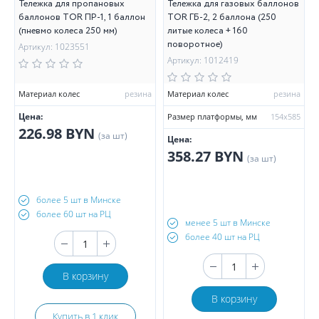
Тележка для пропановых
Тележка для газовых баллонов
баллонов TOR ПР-1, 1 баллон
TOR ГБ-2, 2 баллона (250
(пневмо колеса 250 мм)
литые колеса + 160
поворотное)
Артикул: 1023551
Артикул: 1012419
Материал колес
резина
Материал колес
резина
Цена:
Размер платформы, мм
154х585
226.98 BYN
(за шт)
Цена:
358.27 BYN
(за шт)
более 5 шт в Минске
более 60 шт на РЦ
менее 5 шт в Минске
более 40 шт на РЦ
В корзину
В корзину
Купить в 1 клик