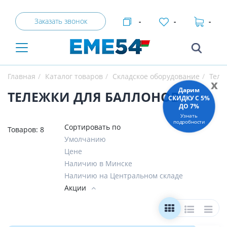
Заказать звонок
-
-
-
Главная
Каталог товаров
Складское оборудование
Теле
x
Дарим
ТЕЛЕЖКИ ДЛЯ БАЛЛОНОВ
СКИДКУ C 5%
ДО 7%
Узнать
подробности
Сортировать по
Товаров:
8
Умолчанию
Цене
Наличию в Минске
Наличию на Центральном складе
Акции