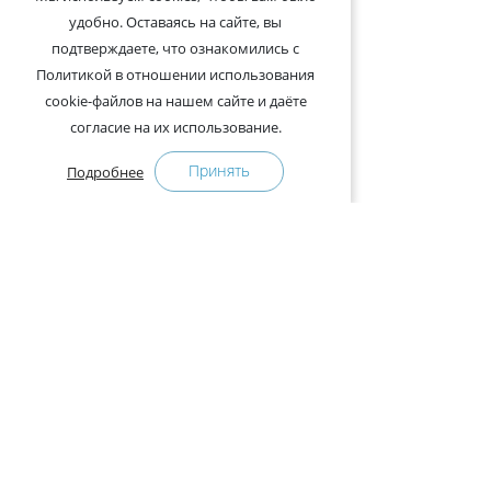
удобно. Оставаясь на сайте, вы
подтверждаете, что ознакомились с
Политикой в отношении использования
cookie-файлов на нашем сайте и даёте
согласие на их использование.
Принять
Подробнее
+375-29-121-91-00 Отдел продаж
+375-29-108-91-00 Сервис
Адрес:
222750, Республика Беларусь, Минская обл.,
Дзержинский район, Р-1, 2, офис 310 (возле дер.
Слободка)
Расписание работы:
с 9.00 до 18.00 (без обеда). Выходные: суббота,