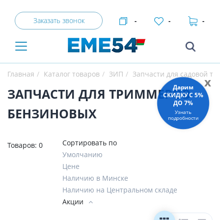
Заказать звонок
-
-
-
Главная
Каталог товаров
ЗИП
Запчасти для садовой те
x
Дарим
ЗАПЧАСТИ ДЛЯ ТРИММЕРОВ
СКИДКУ C 5%
ДО 7%
БЕНЗИНОВЫХ
Узнать
подробности
Сортировать по
Товаров:
0
Умолчанию
Цене
Наличию в Минске
Наличию на Центральном складе
Акции