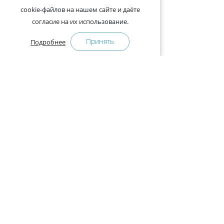
cookie-файлов на нашем сайте и даёте
согласие на их использование.
Принять
Подробнее
Адрес:
222750, Республика Беларусь, Минская обл., Дзержинск
(возле дер. Слободка)
КАК КУПИТЬ
ПРЕСС-ЦЕНТР
О 
Оплата и доставка
Новости
Наш
Гарантия
Интернет-магазинам
Кон
Договор оферты
Отзывы
Кат
Документы
Спр