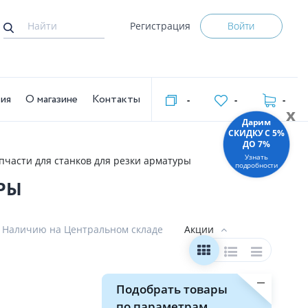
Регистрация
Войти
тия
О магазине
Контакты
-
-
-
x
Дарим
СКИДКУ C 5%
ДО 7%
Узнать
пчасти для станков для резки арматуры
подробности
РЫ
Наличию на Центральном складе
Акции
Подобрать товары
по параметрам