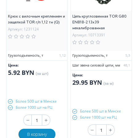
Крюк с вилочным креплением и
Цепь круглозвенная TOR G80
защелкой TOR г/п 1,12 тн (Q)
EN818-2 13х39
некалиброванная
Артикул: 1231124
Артикул: 10713391
Грузоподъемность, т
1,12
Грузоподъемность, т
5,3
Цена:
Шаг звена силовой цепи, мм
48,1
5.92 BYN
(за шт)
Цена:
29.95 BYN
(за м)
Более 500 шт в Минске
Более 1000 шт на РЦ
Более 500 шт в Минске
Более 1000 шт на РЦ
В корзину