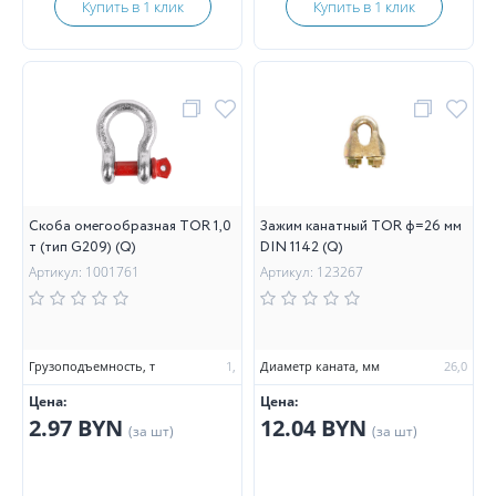
Купить в 1 клик
Купить в 1 клик
Скоба омегообразная TOR 1,0
Зажим канатный TOR ф=26 мм
т (тип G209) (Q)
DIN 1142 (Q)
Артикул: 1001761
Артикул: 123267
Грузоподъемность, т
1,
Диаметр каната, мм
26,0
Цена:
Цена:
2.97 BYN
12.04 BYN
(за шт)
(за шт)