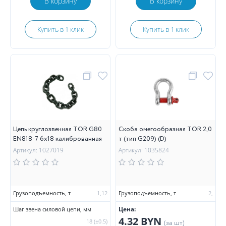
В корзину
В корзину
Купить в 1 клик
Купить в 1 клик
Цепь круглозвенная TOR G80
Скоба омегообразная TOR 2,0
EN818-7 6х18 калиброванная
т (тип G209) (D)
Артикул: 1027019
Артикул: 1035824
Грузоподъемность, т
1,12
Грузоподъемность, т
2,
Цена:
Шаг звена силовой цепи, мм
4.32 BYN
18 (±0.5)
(за шт)