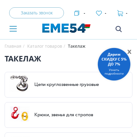
Заказать звонок
-
-
-
Главная
Каталог товаров
Такелаж
x
Дарим
ТАКЕЛАЖ
СКИДКУ C 5%
ДО 7%
Узнать
подробности
Цепи круглозвенные грузовые
Крюки, звенья для стропов