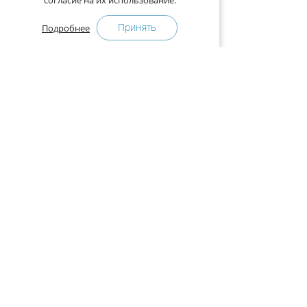
согласие на их использование.
Принять
Подробнее
+375-29-121-91-00 Отдел продаж
+375-29-108-91-00 Сервис
Адрес:
222750, Республика Беларусь, Минская обл.,
Дзержинский район, Р-1, 2, офис 310 (возле дер.
Слободка)
Расписание работы:
с 9.00 до 18.00 (без обеда). Выходные: суббота,
воскресенье.
КАК КУПИТЬ
ПРЕСС-ЦЕНТР
Оплата и доставка
Новости
Гарантия
Интернет-магазинам