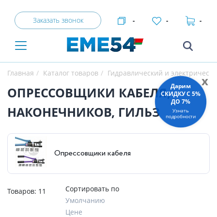
Заказать звонок
-
-
-
Главная
Каталог товаров
Гидравлический и электрическ
x
Дарим
ОПРЕССОВЩИКИ КАБЕЛЯ,
СКИДКУ C 5%
ДО 7%
НАКОНЕЧНИКОВ, ГИЛЬЗ
Узнать
подробности
Опрессовщики кабеля
Сортировать по
Товаров:
11
Умолчанию
Цене