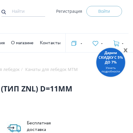
Регистрация
Войти
тия
О магазине
Контакты
-
-
-
x
Дарим
СКИДКУ C 5%
ДО 7%
Узнать
я лебедок
Канаты для лебедок MTM
подробности
 (ТИП ZNL) D=11ММ
Бесплатная
доставка