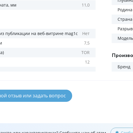
Глубин
ната, мм
11,0
Родина
Страна
Разрыв
из публикации на веб-витрине mag1c
Нет
Модел
и
7,5
а)
TOR
Произво
12
Бренд
вой отзыв или задать вопрос
ексте или характеристиках? Сообщите нам об этом
Сообщ