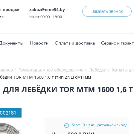
ел продаж
zakaz@eme54.by
Заказать звонок
ис
пн-пт 09:00 - 18:00
Документы
Новости
Оплата и доставка
Сервис и гаран
оваров
Грузоподъемное оборудование
Лебедки
Канаты дл
ебёдки TOR МТМ 1600 1,6 т (тип ZNL) d=11мм
 ДЛЯ ЛЕБЁДКИ TOR МТМ 1600 1,6 Т
1002181
более 10 шт на центральном складе