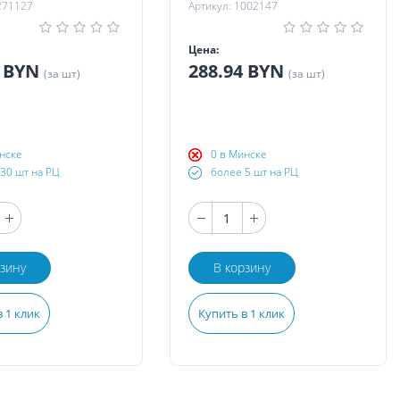
271127
Артикул: 1002147
Цена:
8 BYN
288.94 BYN
(за шт)
(за шт)
нске
0 в Минске
30 шт на РЦ
более 5 шт на РЦ
рзину
В корзину
 1 клик
Купить в 1 клик