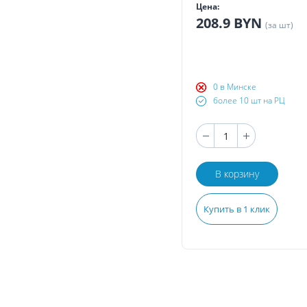
Цена:
208.9 BYN
(за шт)
0 в Минске
более 10 шт на РЦ
В корзину
Купить в 1 клик