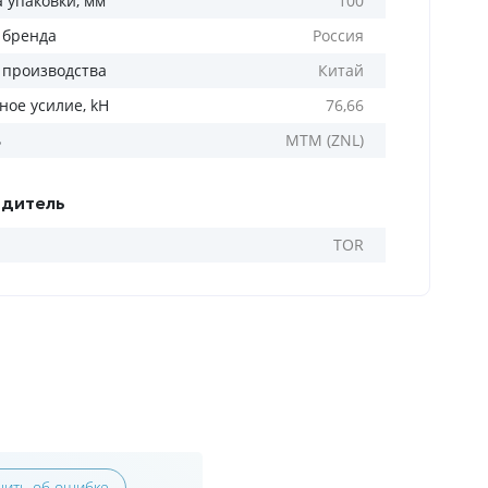
а упаковки, мм
100
 бренда
Россия
 производства
Китай
ное усилие, kH
76,66
ь
MTM (ZNL)
дитель
TOR
ить об ошибке