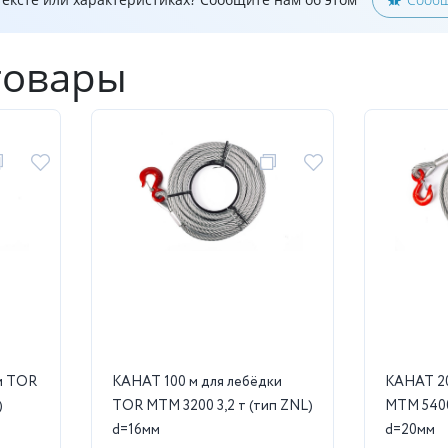
товары
и TOR
КАНАТ 100 м для лебёдки
КАНАТ 20
)
TOR МТМ 3200 3,2 т (тип ZNL)
МТМ 5400
d=16мм
d=20мм