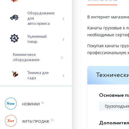
Оборудование
В интернет магазине
для
автосервиса
Канаты грузовые к л
необходимые сертиф
Уцененный
товар
Покупая канаты груз
профессиональную к
Клининговое
оборудование
Технически
Техника для
сада
Основные п
94
НОВИНКИ
Грузоподъем
95
ХИТЫ ПРОДАЖ
Дополнител