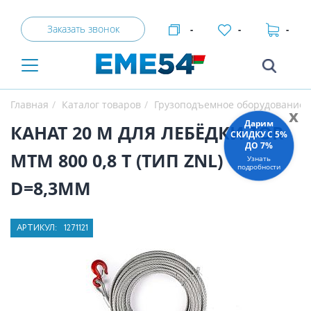
Заказать звонок
-
-
-
Главная
Каталог товаров
Грузоподъемное оборудование
x
Дарим
КАНАТ 20 М ДЛЯ ЛЕБЁДКИ TOR
СКИДКУ C 5%
ДО 7%
МТМ 800 0,8 Т (ТИП ZNL)
Узнать
подробности
D=8,3ММ
АРТИКУЛ:
1271121