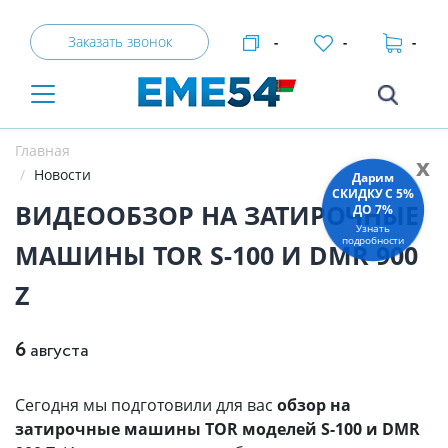
Заказать звонок
-
-
-
Главная
x
Новости
Дарим
СКИДКУ C 5%
ВИДЕООБЗОР НА ЗАТИРОЧНЫЕ
ДО 7%
Узнать
подробности
МАШИНЫ TOR S-100 И DMR 900
Z
6
августа
Сегодня мы подготовили для вас
обзор на
затирочные машины TOR моделей S-100 и DMR