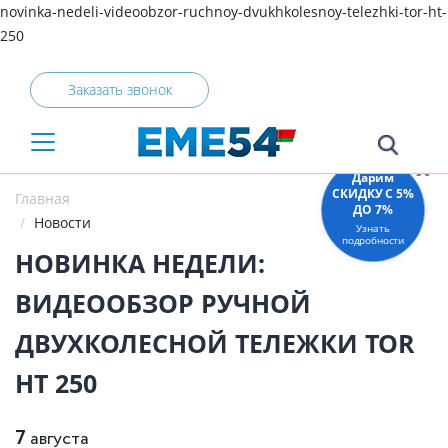
novinka-nedeli-videoobzor-ruchnoy-dvukhkolesnoy-telezhki-tor-ht-
250
Заказать звонок
x
Дарим
СКИДКУ C 5%
Главная
ДО 7%
Новости
Узнать
подробности
НОВИНКА НЕДЕЛИ:
ВИДЕООБЗОР РУЧНОЙ
ДВУХКОЛЕСНОЙ ТЕЛЕЖКИ TOR
HT 250
7
августа