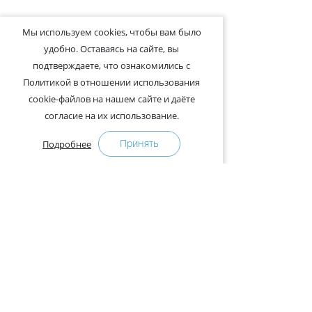
Мы используем cookies, чтобы вам было
удобно. Оставаясь на сайте, вы
подтверждаете, что ознакомились с
Политикой в отношении использования
cookie-файлов на нашем сайте и даёте
согласие на их использование.
Принять
Подробнее
+375-29-121-91-00 Отдел продаж
+375-29-108-91-00 Сервис
Адрес:
222750, Республика Беларусь, Минская обл.,
Дзержинский район, Р-1, 2, офис 310 (возле дер.
Слободка)