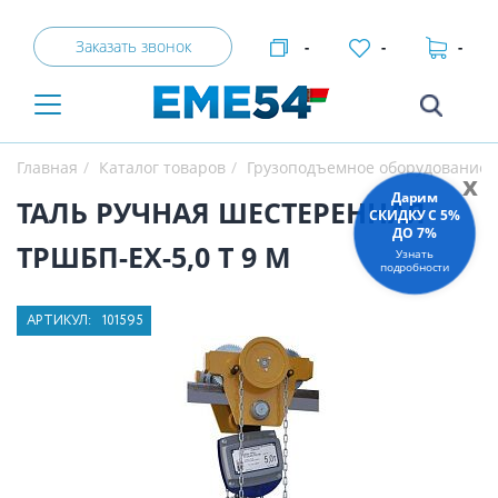
Заказать звонок
-
-
-
Главная
Каталог товаров
Грузоподъемное оборудование
x
Дарим
ТАЛЬ РУЧНАЯ ШЕСТЕРЕННАЯ
СКИДКУ C 5%
ДО 7%
ТРШБП-ЕХ-5,0 Т 9 М
Узнать
подробности
АРТИКУЛ:
101595