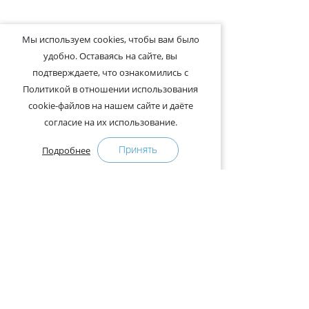
Мы используем cookies, чтобы вам было
удобно. Оставаясь на сайте, вы
подтверждаете, что ознакомились с
Политикой в отношении использования
cookie-файлов на нашем сайте и даёте
согласие на их использование.
Принять
Подробнее
+375-29-121-91-00 Отдел продаж
+375-29-108-91-00 Сервис
Адрес:
222750, Республика Беларусь, Минская обл.,
Дзержинский район, Р-1, 2, офис 310 (возле дер.
Слободка)