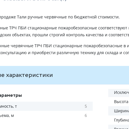
 продаже Тали ручные червячные по бюджетной стоимости.
ные ТРЧ ПБИ стационарные пожаробезопасные соответствуют 
дских объектах, прошли строгий контроль качества и соответс
чные червячные ТРЧ ПБИ стационарные пожаробезопасные в и
онсультацию и приобрести различную технику для склада и со
е характеристики
Исключ
араметры
Высота
ность, т
5
Ширина
ъема, м
6
Глубин