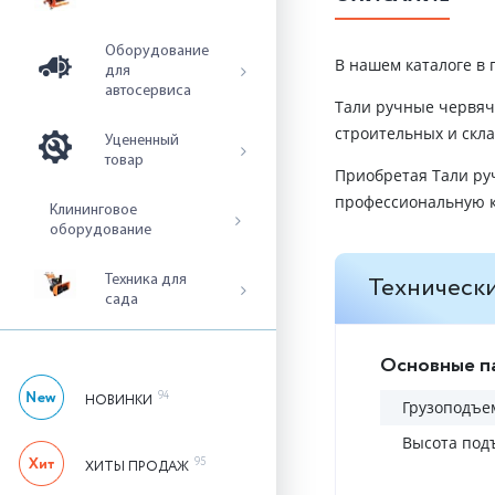
Оборудование
В нашем каталоге в
для
автосервиса
Тали ручные червяч
строительных и скла
Уцененный
товар
Приобретая Тали ру
профессиональную к
Клининговое
оборудование
Технически
Техника для
сада
Основные п
94
НОВИНКИ
Грузоподъем
Высота под
95
ХИТЫ ПРОДАЖ