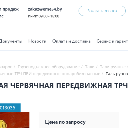
ел продаж
zakaz@eme54.by
Заказать звонок
ис
пн-пт 09:00 - 18:00
Документы
Новости
Оплата и доставка
Сервис и гаран
оваров
Грузоподъемное оборудование
Тали
Тали ручные
вячные ТРЧ ПБИ передвижные пожаробезопасные
Таль ручна
АЯ ЧЕРВЯЧНАЯ ПЕРЕДВИЖНАЯ ТРЧП 
1013035
Цена по запросу