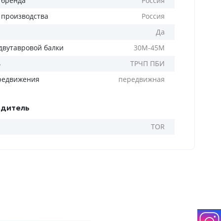
 бренда
Россия
 производства
Россия
Да
двутавровой балки
30M-45M
ь
ТРЧП ПБИ
редвижения
передвижная
дитель
TOR