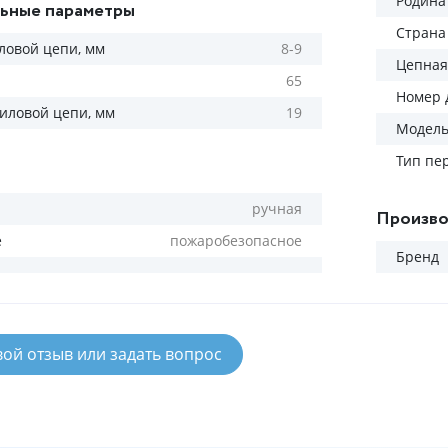
Родина
ьные параметры
Страна
ловой цепи, мм
8-9
Цепная
65
Номер 
силовой цепи, мм
19
Модел
Тип пе
ручная
Произво
е
пожаробезопасное
Бренд
вой отзыв или задать вопрос