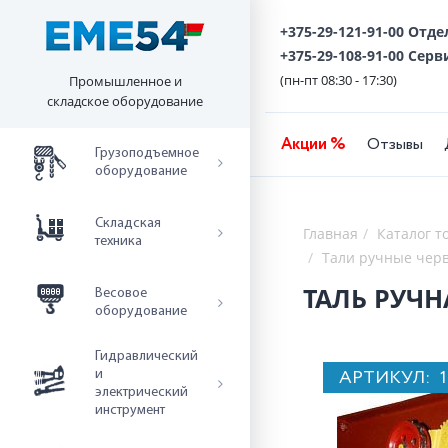
+375-29-121-91-00 Отд
+375-29-108-91-00 Серв
(пн-пт 08:30 - 17:30)
Промышленное и
складское оборудование
Акции %
Отзывы
Грузоподъемное
оборудование
Складская
Главная
Каталог т
техника
Тали ручные чер
ТАЛЬ РУЧН
Весовое
оборудование
Гидравлический
АРТИКУЛ:
и
электрический
инструмент