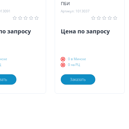
ПБИ
013091
Артикул: 1013037
по запросу
Цена по запросу
нске
0 в Минске
Ц
0 на РЦ
зать
Заказать