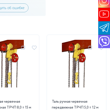
ить об ошибке
ая червячная
Таль ручная червячная
ная ТРЧП 8,0 т 15 м
передвижная ТРЧП 5,0 т 12 м