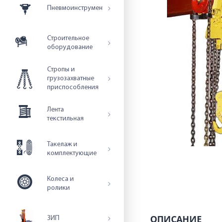
Пневмоинструмент
Строительное
оборудование
Стропы и
грузозахватные
приспособления
Лента
текстильная
Такелаж и
комплектующие
Колеса и
ролики
ОПИСАНИЕ
ЗИП