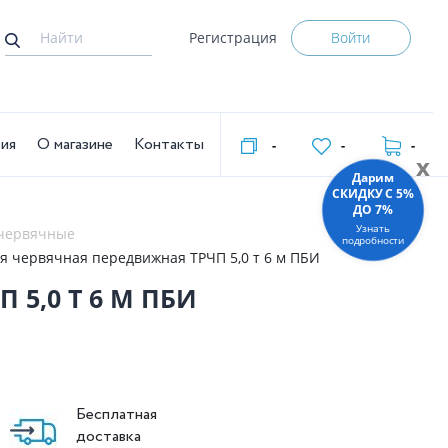
Регистрация
Войти
тия
О магазине
Контакты
-
-
-
x
Дарим
СКИДКУ C 5%
ДО 7%
Узнать
 червячные
подробности
я червячная передвижная ТРЧП 5,0 т 6 м ПБИ
5,0 Т 6 М ПБИ
Бесплатная
доставка