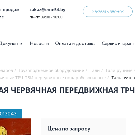
ел продаж
zakaz@eme54.by
Заказать звонок
ис
пн-пт 09:00 - 18:00
Документы
Новости
Оплата и доставка
Сервис и гаран
оваров
Грузоподъемное оборудование
Тали
Тали ручные
вячные ТРЧ ПБИ передвижные пожаробезопасные
Таль ручна
АЯ ЧЕРВЯЧНАЯ ПЕРЕДВИЖНАЯ ТРЧП
1013043
Цена по запросу