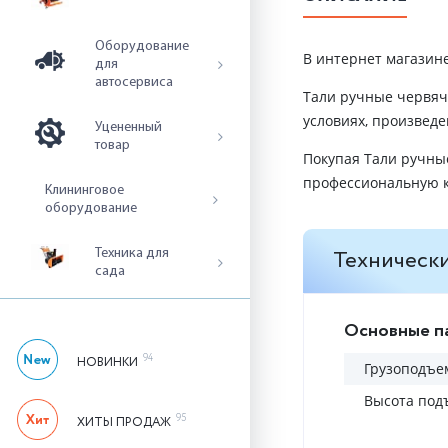
Оборудование
В интернет магазин
для
автосервиса
Тали ручные червяч
условиях, произведе
Уцененный
товар
Покупая Тали ручны
профессиональную к
Клининговое
оборудование
Технически
Техника для
сада
Основные п
94
НОВИНКИ
Грузоподъем
Высота под
95
ХИТЫ ПРОДАЖ