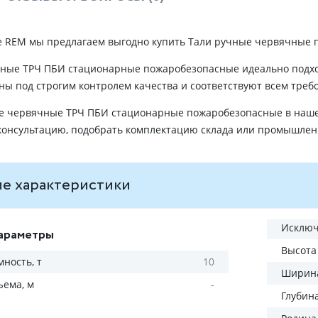
е REM мы предлагаем выгодно купить Тали ручные червячные 
ные ТРЧ ПБИ стационарные пожаробезопасные идеально подхо
ны под строгим контролем качества и соответствуют всем треб
е червячные ТРЧ ПБИ стационарные пожаробезопасные в нашем
онсультацию, подобрать комплектацию склада или промышле
е характеристики
Исключ
араметры
Высота
ность, т
10
Ширина
ъема, м
-
Глубин