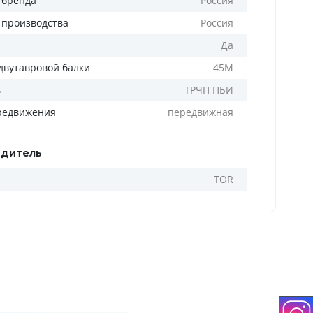
 бренда
Россия
 производства
Россия
Да
двутавровой балки
45М
ь
ТРЧП ПБИ
редвижения
передвижная
дитель
TOR