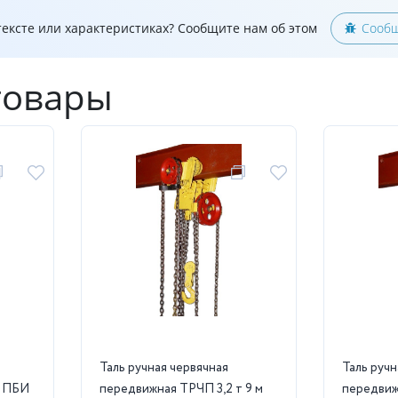
ексте или характеристиках? Сообщите нам об этом
Сообщ
товары
Таль ручная червячная
Таль ручн
т ПБИ
передвижная ТРЧП 3,2 т 9 м
передвиж