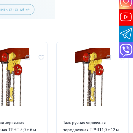
ить об ошибке
ая червячная
Таль ручная червячная
ная ТРЧП 5,0 т 6 м
передвижная ТРЧП 1,0 т 12 м