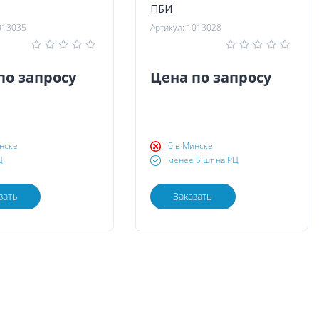
ПБИ
013035
Артикул: 1013028
по запросу
Цена по запросу
нске
0 в Минске
Ц
менее 5 шт на РЦ
зать
Заказать