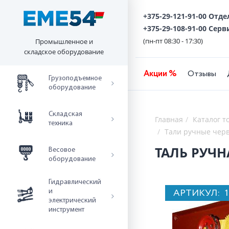
+375-29-121-91-00 Отд
+375-29-108-91-00 Серв
(пн-пт 08:30 - 17:30)
Промышленное и
складское оборудование
Акции %
Отзывы
Грузоподъемное
оборудование
Складская
Главная
Каталог т
техника
Тали ручные чер
ТАЛЬ РУЧН
Весовое
оборудование
Гидравлический
АРТИКУЛ:
и
электрический
инструмент