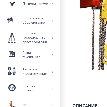
Пневмоинструмент
Строительное
оборудование
Стропы и
грузозахватные
приспособления
Лента
текстильная
Такелаж и
комплектующие
Колеса и
ролики
ОПИСАНИЕ
ЗИП