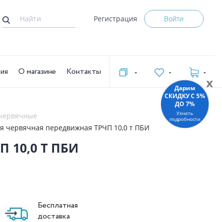
Регистрация
Войти
тия
О магазине
Контакты
-
-
-
x
Дарим
СКИДКУ C 5%
ДО 7%
Узнать
 червячные
подробности
я червячная передвижная ТРЧП 10,0 т ПБИ
 10,0 Т ПБИ
Бесплатная
доставка