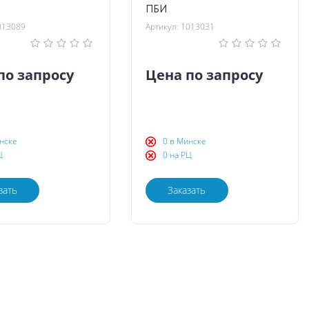
ПБИ
013089
Артикул: 1013031
по запросу
Цена по запросу
нске
0 в Минске
Ц
0 на РЦ
зать
Заказать