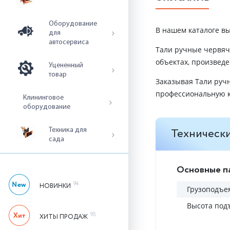
Оборудование
В нашем каталоге в
для
автосервиса
Тали ручные червя
объектах, произведе
Уцененный
товар
Заказывая Тали руч
профессиональную к
Клининговое
оборудование
Технически
Техника для
сада
Основные п
94
НОВИНКИ
Грузоподъем
Высота под
95
ХИТЫ ПРОДАЖ