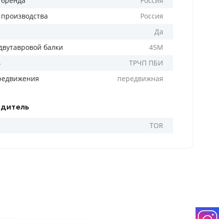
 бренда
Россия
 производства
Россия
Да
двутавровой балки
45М
ь
ТРЧП ПБИ
редвижения
передвижная
дитель
TOR