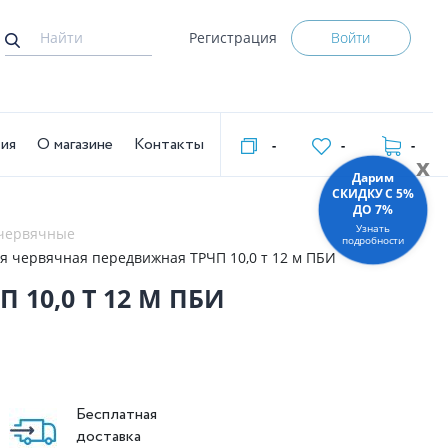
Регистрация
Войти
тия
О магазине
Контакты
-
-
-
x
Дарим
СКИДКУ C 5%
ДО 7%
Узнать
 червячные
подробности
я червячная передвижная ТРЧП 10,0 т 12 м ПБИ
10,0 Т 12 М ПБИ
Бесплатная
доставка