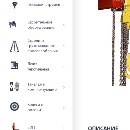
Пневмоинструмент
Строительное
оборудование
Стропы и
грузозахватные
приспособления
Лента
текстильная
Такелаж и
комплектующие
Колеса и
ролики
ОПИСАНИЕ
ЗИП