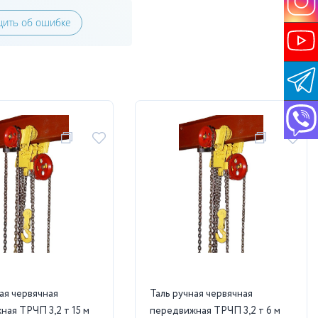
ить об ошибке
ая червячная
Таль ручная червячная
ая ТРЧП 3,2 т 15 м
передвижная ТРЧП 3,2 т 6 м