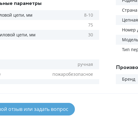
Родина
ьные параметры
Страна
ловой цепи, мм
8-10
Цепная
75
Номер 
силовой цепи, мм
30
Модел
Тип пе
ручная
Произво
е
пожаробезопасное
Бренд
вой отзыв или задать вопрос