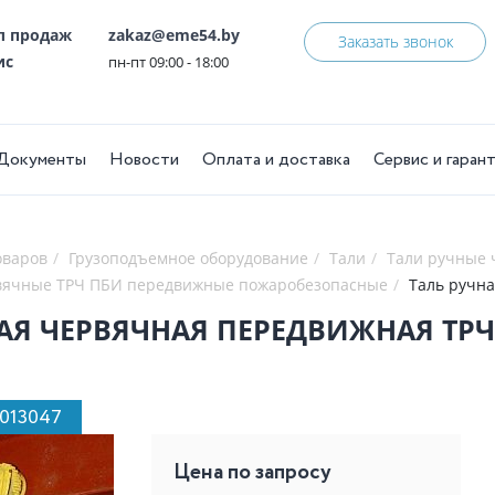
ел продаж
zakaz@eme54.by
Заказать звонок
ис
пн-пт 09:00 - 18:00
Документы
Новости
Оплата и доставка
Сервис и гаран
оваров
Грузоподъемное оборудование
Тали
Тали ручные
вячные ТРЧ ПБИ передвижные пожаробезопасные
Таль ручна
АЯ ЧЕРВЯЧНАЯ ПЕРЕДВИЖНАЯ ТРЧП 
1013047
Цена по запросу