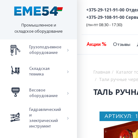
+375-29-121-91-00 Отд
+375-29-108-91-00 Серв
(пн-пт 08:30 - 17:30)
Промышленное и
складское оборудование
Акции %
Отзывы
Грузоподъемное
оборудование
Складская
Главная
Каталог т
техника
Тали ручные чер
ТАЛЬ РУЧН
Весовое
оборудование
Гидравлический
АРТИКУЛ:
и
электрический
инструмент