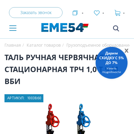
Заказать звонок
-
-
-
Главная
Каталог товаров
Грузоподъемное оборудование
x
Дарим
ТАЛЬ РУЧНАЯ ЧЕРВЯЧНАЯ
СКИДКУ C 5%
ДО 7%
СТАЦИОНАРНАЯ ТРЧ 1,0 Т 9 М
Узнать
подробности
ВБИ
АРТИКУЛ:
1003860