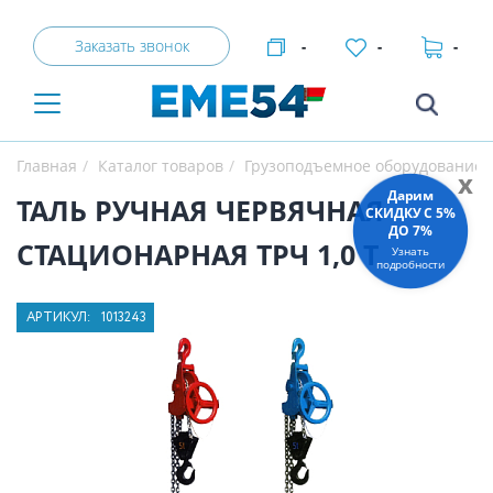
Заказать звонок
-
-
-
Главная
Каталог товаров
Грузоподъемное оборудование
x
Дарим
ТАЛЬ РУЧНАЯ ЧЕРВЯЧНАЯ
СКИДКУ C 5%
ДО 7%
СТАЦИОНАРНАЯ ТРЧ 1,0 Т
Узнать
подробности
АРТИКУЛ:
1013243