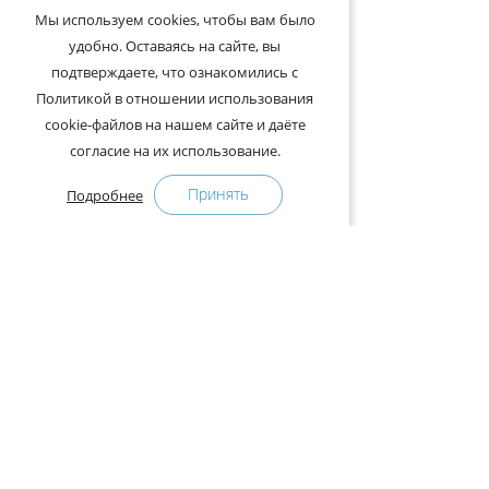
Мы используем cookies, чтобы вам было
удобно. Оставаясь на сайте, вы
подтверждаете, что ознакомились с
Политикой в отношении использования
cookie-файлов на нашем сайте и даёте
согласие на их использование.
Принять
Подробнее
+375-29-121-91-00 Отдел продаж
+375-29-108-91-00 Сервис
Адрес:
222750, Республика Беларусь, Минская обл.,
Дзержинский район, Р-1, 2, офис 310 (возле дер.
Слободка)
Расписание работы: