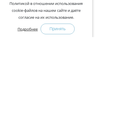
Политикой в отношении использования
cookie-файлов на нашем сайте и даёте
согласие на их использование.
Принять
Подробнее
+375-29-121-91-00 Отдел продаж
+375-29-108-91-00 Сервис
Адрес:
222750, Республика Беларусь, Минская обл.,
Дзержинский район, Р-1, 2, офис 310 (возле дер.
Слободка)
Расписание работы:
с 9.00 до 18.00 (без обеда). Выходные: суббота,
воскресенье.
КАК КУПИТЬ
ПРЕСС-ЦЕНТР