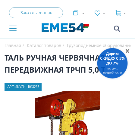
Заказать звонок
-
-
-
Главная
Каталог товаров
Грузоподъемное оборудование
x
Дарим
ТАЛЬ РУЧНАЯ ЧЕРВЯЧНАЯ
СКИДКУ C 5%
ДО 7%
ПЕРЕДВИЖНАЯ ТРЧП 5,0 Т
Узнать
подробности
АРТИКУЛ:
1013233