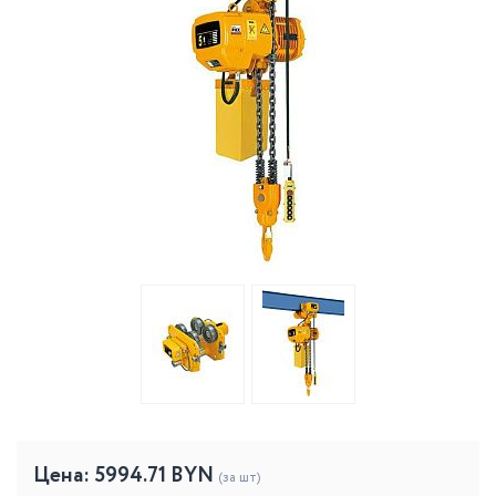
Цена:
5994.71
BYN
(за шт)