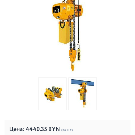
Цена:
4440.35
BYN
(за шт)