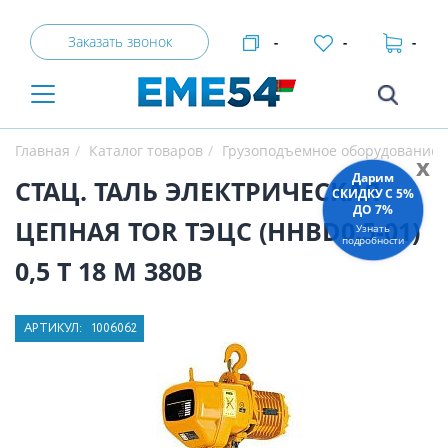
Заказать звонок
-
-
-
Главная
Каталог товаров
Грузоподъемное оборудование
x
Дарим
СТАЦ. ТАЛЬ ЭЛЕКТРИЧЕСКАЯ
СКИДКУ C 5%
ДО 7%
ЦЕПНАЯ TOR ТЭЦС (HHBD0.5-01)
Узнать
подробности
0,5 Т 18 М 380В
АРТИКУЛ:
1006062