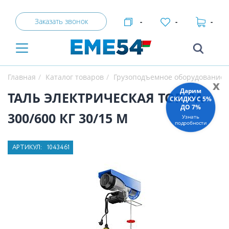
Заказать звонок
-
-
-
Главная
Каталог товаров
Грузоподъемное оборудование
x
Дарим
ТАЛЬ ЭЛЕКТРИЧЕСКАЯ TOR PA
СКИДКУ C 5%
ДО 7%
300/600 КГ 30/15 М
Узнать
подробности
АРТИКУЛ:
1043461