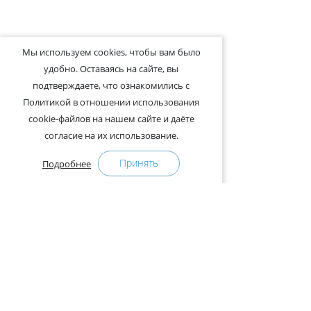
Мы используем cookies, чтобы вам было
удобно. Оставаясь на сайте, вы
подтверждаете, что ознакомились с
Политикой в отношении использования
cookie-файлов на нашем сайте и даёте
согласие на их использование.
Принять
Подробнее
+375-29-121-91-00 Отдел продаж
+375-29-108-91-00 Сервис
Адрес:
222750, Республика Беларусь, Минская обл.,
Дзержинский район, Р-1, 2, офис 310 (возле дер.