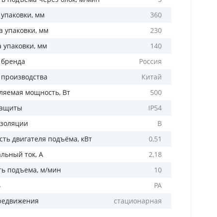
 упаковки, мм
360
 упаковки, мм
230
а упаковки, мм
140
 бренда
Россия
 производства
Китай
ляемая мощность, Вт
500
защиты
IP54
изоляции
В
ть двигателя подъёма, кВт
0,51
льный ток, А
2,18
ть подъема, м/мин
10
ь
PA
редвижения
стационарная