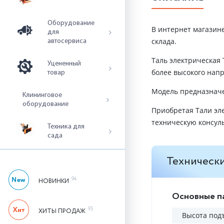
Оборудование
В интернет магазине
для
склада.
автосервиса
Таль электрическая 
Уцененный
более высокого напр
товар
Модель предназначе
Клининговое
оборудование
Приобретая Тали эл
техническую консул
Техника для
сада
Технически
94
НОВИНКИ
Основные п
95
ХИТЫ ПРОДАЖ
Высота под