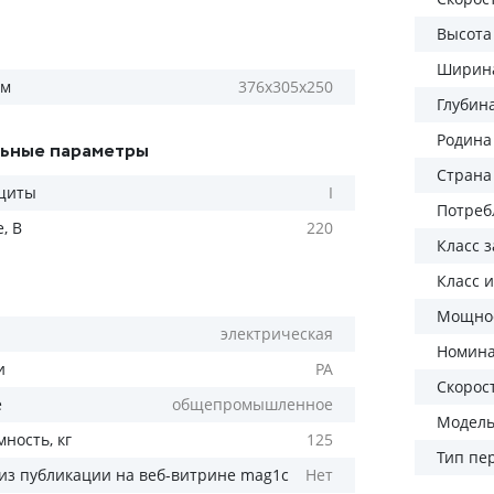
Высота
Ширина
мм
376х305х250
Глубин
Родина
ьные параметры
Страна
щиты
I
Потреб
, В
220
Класс 
Класс 
Мощнос
электрическая
Номина
и
РА
Скорос
е
общепромышленное
Модел
ность, кг
125
Тип пе
из публикации на веб-витрине mag1c
Нет