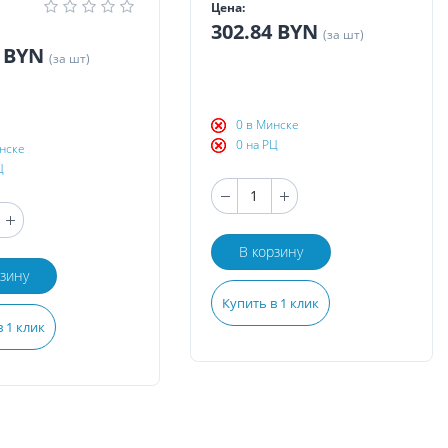
Цена:
302.84 BYN
(за шт)
7 BYN
(за шт)
0 в Минске
0 на РЦ
нске
Ц
В корзину
рзину
Купить в 1 клик
 1 клик