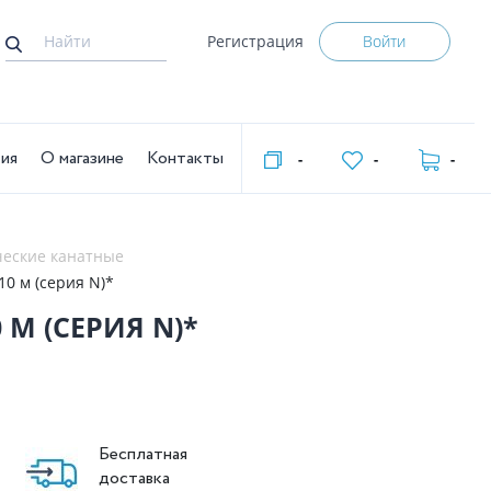
Регистрация
Войти
тия
О магазине
Контакты
-
-
-
ческие канатные
10 м (серия N)*
 М (СЕРИЯ N)*
Бесплатная
доставка