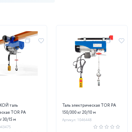
КОЙ таль
Таль электрическая TOR PA
еская TOR PA
150/300 кг 20/10 м
г 30/15 м
Артикул: 1046448
043475