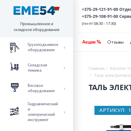
+375-29-121-91-00 Отд
+375-29-108-91-00 Серв
(пн-пт 08:30 - 17:30)
Промышленное и
складское оборудование
Акции %
Отзывы
Грузоподъемное
оборудование
Складская
Главная
Каталог т
техника
Тали электрически
ТАЛЬ ЭЛЕКТ
Весовое
оборудование
Гидравлический
АРТИКУЛ:
и
электрический
инструмент