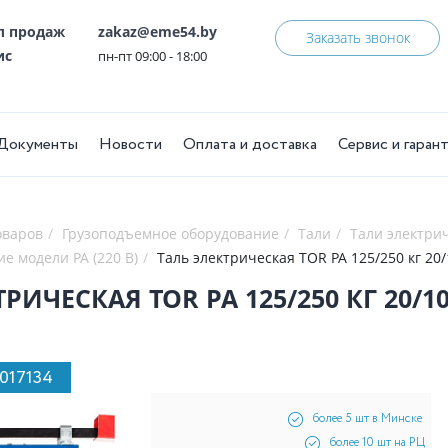
ел продаж
zakaz@eme54.by
Заказать звонок
ис
пн-пт 09:00 - 18:00
Документы
Новости
Оплата и доставка
Сервис и гаран
оваров
Грузоподъемное оборудование
Тали
Тали электри
е модели РА (220 В)
Таль электрическая TOR PA 125/250 кг 20/
РИЧЕСКАЯ TOR PA 125/250 КГ 20/10
1017134
более 5 шт в Минске
более 10 шт на РЦ