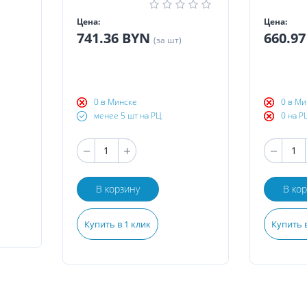
Цена:
Цена:
741.36 BYN
660.9
(за шт)
0 в Минске
0 в Ми
менее 5 шт на РЦ
0 на Р
В корзину
В ко
Купить в 1 клик
Купить в