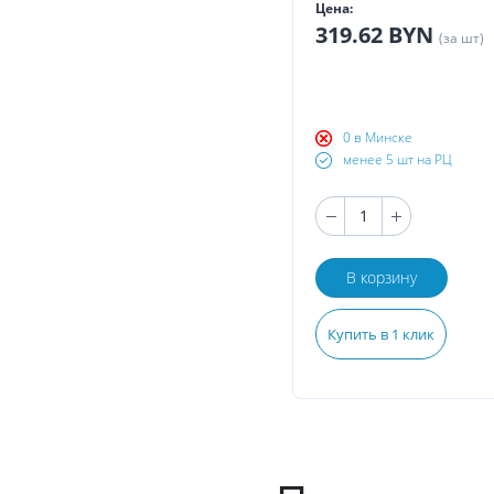
Цена:
319.62 BYN
(за шт)
0 в Минске
менее 5 шт на РЦ
В корзину
Купить в 1 клик