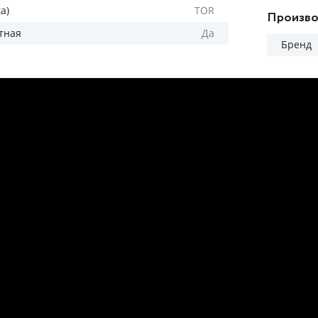
а)
TOR
Произво
тная
Да
Бренд