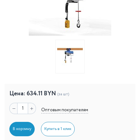
Цена:
634.11
BYN
(за шт)
Оптовым покупателям
В корзину
Купить в 1 клик