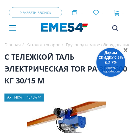
Заказать звонок
-
-
-
Главная
Каталог товаров
Грузоподъемное оборудование
x
Дарим
С ТЕЛЕЖКОЙ ТАЛЬ
СКИДКУ C 5%
ДО 7%
ЭЛЕКТРИЧЕСКАЯ TOR PA 300/600
Узнать
подробности
КГ 30/15 М
АРТИКУЛ:
1043474