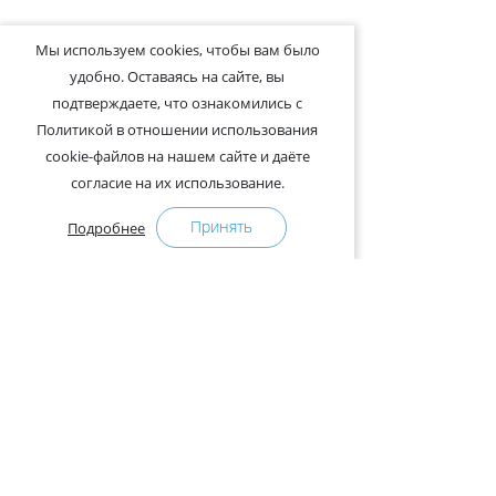
Мы используем cookies, чтобы вам было
удобно. Оставаясь на сайте, вы
подтверждаете, что ознакомились с
Политикой в отношении использования
cookie-файлов на нашем сайте и даёте
согласие на их использование.
Принять
Подробнее
+375-29-121-91-00 Отдел продаж
+375-29-108-91-00 Сервис
Адрес:
222750, Республика Беларусь, Минская обл.,
Дзержинский район, Р-1, 2, офис 310 (возле дер.
Слободка)