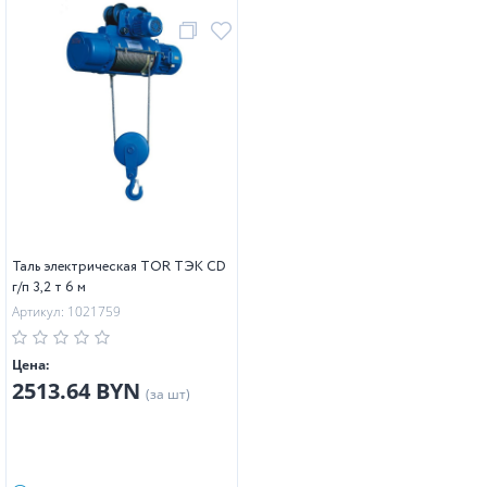
Таль электрическая TOR ТЭК CD
г/п 3,2 т 6 м
Артикул: 1021759
Цена:
2513.64 BYN
(за шт)