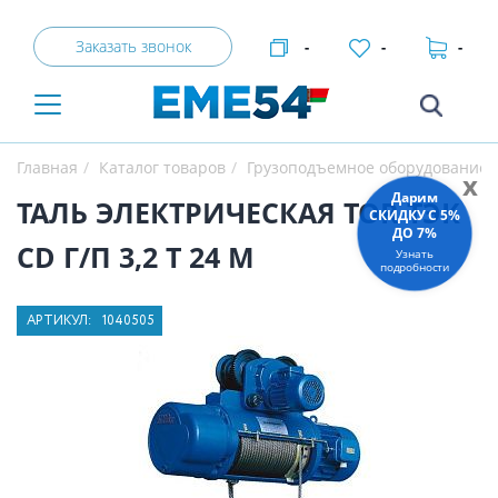
Заказать звонок
-
-
-
Главная
Каталог товаров
Грузоподъемное оборудование
x
Дарим
ТАЛЬ ЭЛЕКТРИЧЕСКАЯ TOR ТЭК
СКИДКУ C 5%
ДО 7%
CD Г/П 3,2 Т 24 М
Узнать
подробности
АРТИКУЛ:
1040505