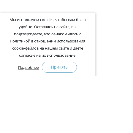
Мы используем cookies, чтобы вам было
удобно. Оставаясь на сайте, вы
подтверждаете, что ознакомились с
Политикой в отношении использования
cookie-файлов на нашем сайте и даёте
согласие на их использование.
Принять
Подробнее
+375-29-121-91-00 Отдел продаж
+375-29-108-91-00 Сервис
Адрес:
222750, Республика Беларусь, Минская обл.,
Дзержинский район, Р-1, 2, офис 310 (возле дер.
Слободка)