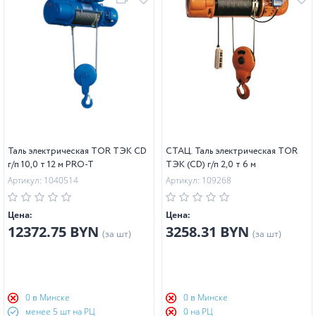
Таль электрическая TOR ТЭК CD
СТАЦ. Таль электрическая TOR
г/п 10,0 т 12 м PRO-T
ТЭК (CD) г/п 2,0 т 6 м
Артикул: 1040514
Артикул: 109268
Цена:
Цена:
12372.75 BYN
3258.31 BYN
(за шт)
(за шт)
0 в Минске
0 в Минске
менее 5 шт на РЦ
0 на РЦ