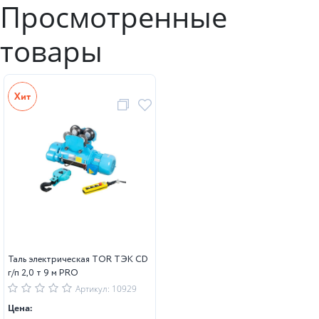
Просмотренные
товары
Таль электрическая TOR ТЭК CD
г/п 2,0 т 9 м PRO
Артикул: 10929
Цена: