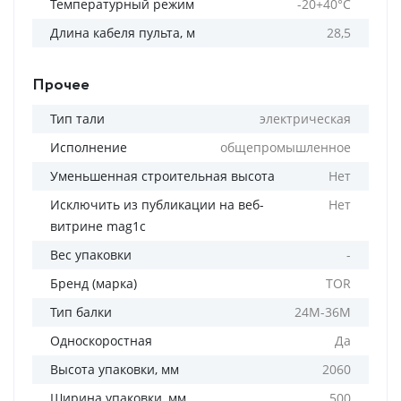
Температурный режим
-20+40°С
Длина кабеля пульта, м
28,5
Прочее
Тип тали
электрическая
Исполнение
общепромышленное
Уменьшенная строительная высота
Нет
Исключить из публикации на веб-
Нет
витрине mag1c
Вес упаковки
-
Бренд (марка)
TOR
Тип балки
24М-36М
Односкоростная
Да
Высота упаковки, мм
2060
Ширина упаковки, мм
500