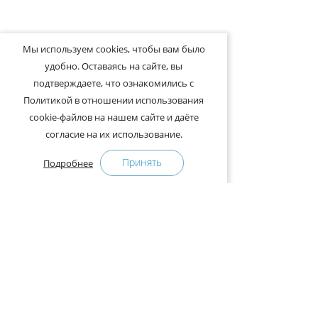
Мы используем cookies, чтобы вам было
удобно. Оставаясь на сайте, вы
подтверждаете, что ознакомились с
Политикой в отношении использования
cookie-файлов на нашем сайте и даёте
согласие на их использование.
Принять
Подробнее
+375-29-121-91-00 Отдел продаж
+375-29-108-91-00 Сервис
Адрес:
222750, Республика Беларусь, Минская обл.,
Дзержинский район, Р-1, 2, офис 310 (возле дер.
Слободка)