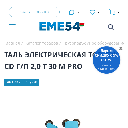
Заказать звонок
-
-
-
Главная
Каталог товаров
Грузоподъемное оборудование
x
Дарим
ТАЛЬ ЭЛЕКТРИЧЕСКАЯ TOR ТЭК
СКИДКУ C 5%
ДО 7%
CD Г/П 2,0 Т 30 М PRO
Узнать
подробности
АРТИКУЛ:
109230