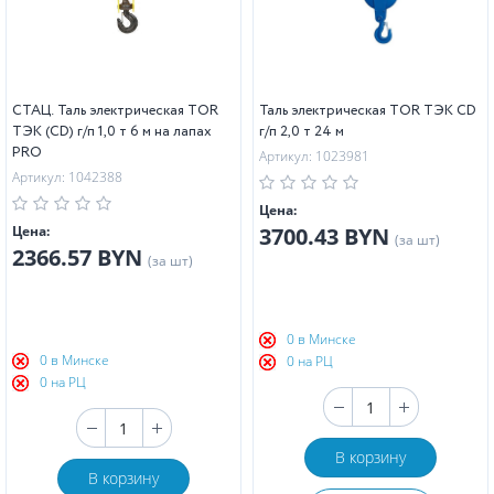
СТАЦ. Таль электрическая TOR
Таль электрическая TOR ТЭК CD
ТЭК (CD) г/п 1,0 т 6 м на лапах
г/п 2,0 т 24 м
PRO
Артикул: 1023981
Артикул: 1042388
Цена:
Цена:
3700.43 BYN
(за шт)
2366.57 BYN
(за шт)
0 в Минске
0 в Минске
0 на РЦ
0 на РЦ
В корзину
В корзину