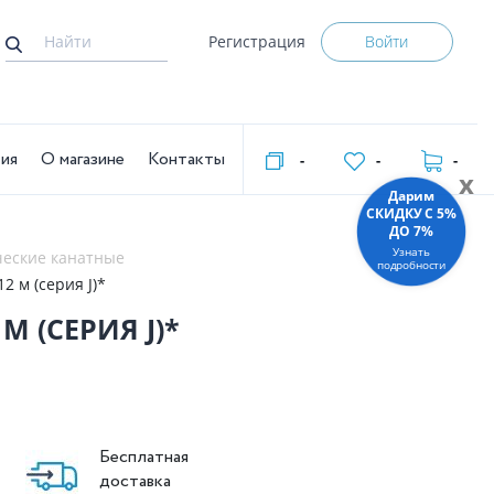
Регистрация
Войти
тия
О магазине
Контакты
-
-
-
x
Дарим
СКИДКУ C 5%
ДО 7%
Узнать
ческие канатные
подробности
2 м (серия J)*
М (СЕРИЯ J)*
Бесплатная
доставка