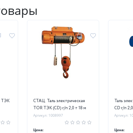
товары
R ТЭК
СТАЦ. Таль электрическая
Таль эле
TOR ТЭК (CD) г/п 2,0 т 18 м
CD г/п 2,0
Артикул: 1008997
Артикул: 1
Цена:
Цена: