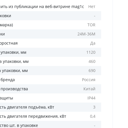
ить из публикации на веб-витрине mag1c
Нет
аковки
-
(марка)
TOR
лки
24М-36М
оростная
Да
 упаковки, мм
1120
 упаковки, мм
460
а упаковки, мм
690
 бренда
Россия
 производства
Китай
защиты
IP44
ть двигателя подъёма, кВт
3
ть двигателя передвижения, кВт
0,4
тво шт. в упаковке
-