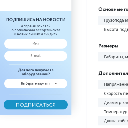
Основные п
ПОДПИШИСЬ НА НОВОСТИ
Грузоподъем
и первым узнавай
Высота под
о пополнении ассортимента
и новых акциях и скидках
Размеры
Габариты, 
Для чего покупаете
Дополнител
оборудование?
Выберите вариант
Напряжение
Скорость п
Диаметр ка
Температу
Длина кабел