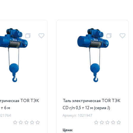
ктрическая TOR ТЭК
Таль электрическая TOR ТЭК
 т 6 м
CD г/п 0,5 т 12 м (серия J)
021764
Артикул: 1021947
Цена: