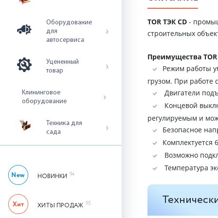
TOR ТЭК CD
- промы
Оборудование
для
строительных объек
автосервиса
Преимущества TOR 
Уцененный
Режим работы у
товар
грузом. При работе 
Двигатели подъ
Клининговое
оборудование
Концевой выклю
регулируемым и мож
Техника для
Безопасное нап
сада
К
Возможно подк
Температура экс
94
НОВИНКИ
Технически
95
ХИТЫ ПРОДАЖ