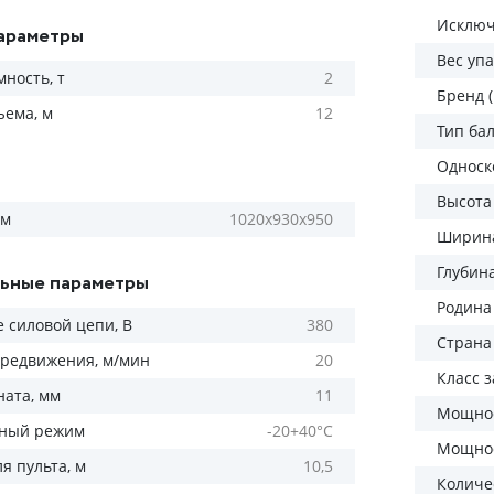
Исключ
араметры
Вес уп
ность, т
2
Бренд 
ъема, м
12
Тип ба
Односк
Высота
мм
1020х930х950
Ширина
Глубин
ьные параметры
Родина
 силовой цепи, В
380
Страна
ередвижения, м/мин
20
Класс 
ната, мм
11
Мощнос
рный режим
-20+40°С
Мощнос
я пульта, м
10,5
Количес