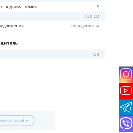
ть подъема, м/мин
8
ь
ТЭК CD
редвижения
передвижная
дитель
TOR
ить об ошибке