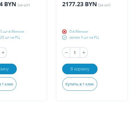
14 BYN
2177.23 BYN
(за шт)
(за шт)
5 шт в Минске
0 в Минске
20 шт на РЦ
менее 5 шт на РЦ
рзину
В корзину
 1 клик
Купить в 1 клик