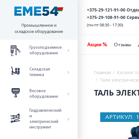
+375-29-121-91-00 Отд
+375-29-108-91-00 Серв
(пн-пт 08:30 - 17:30)
Промышленное и
складское оборудование
Акции %
Отзывы
Грузоподъемное
оборудование
Складская
Главная
Каталог т
техника
Тали электрическ
ТАЛЬ ЭЛЕКТ
Весовое
оборудование
Гидравлический
АРТИКУЛ:
и
электрический
инструмент