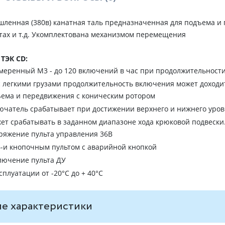
шленная (380в) канатная таль предназначенная для подъема и 
тах и т.д. Укомплектована механизмом перемещения
ТЭК CD:
меренный М3 - до 120 включений в час при продолжительност
с легкими грузами продолжительность включения может доходи
ема и передвижения с коническим ротором
чатель срабатывает при достижении верхнего и нижнего уровн
ет срабатывать в заданном диапазоне хода крюковой подвески
ряжение пульта управления 36В
омплектуется 6-и кнопочным пультом с аварийной кнопкой
лючение пульта ДУ
плуатации от -20°C до + 40°C
е характеристики