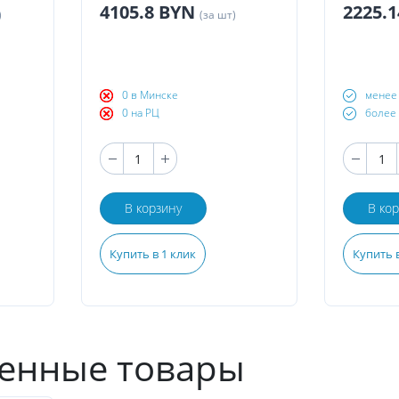
4105.8 BYN
2225.
)
(за шт)
0 в Минске
менее 
0 на РЦ
более 
В корзину
В ко
Купить в 1 клик
Купить в
енные товары