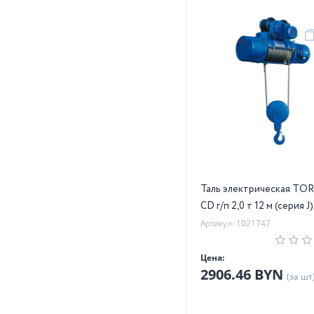
Таль электрическая TO
CD г/п 2,0 т 12 м (серия J)
Артикул: 1021747
Цена:
2906.46 BYN
(за шт