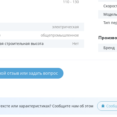
110 - 130
Скорос
Модел
Тип пе
электрическая
е
общепромышленное
Произво
я строительная высота
Нет
Бренд
вой отзыв или задать вопрос
ексте или характеристиках? Сообщите нам об этом
Сообщ