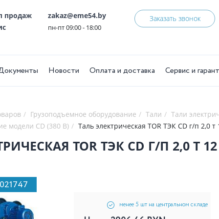
ел продаж
zakaz@eme54.by
Заказать звонок
ис
пн-пт 09:00 - 18:00
Документы
Новости
Оплата и доставка
Сервис и гаран
оваров
Грузоподъемное оборудование
Тали
Тали электри
ие модели CD (380 В)
Таль электрическая TOR ТЭК CD г/п 2,0 т 1
РИЧЕСКАЯ TOR ТЭК CD Г/П 2,0 Т 12 
1021747
менее 5 шт на центральном складе