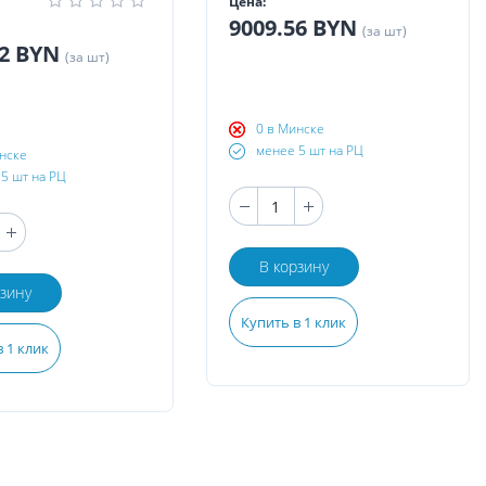
Цена:
9009.56 BYN
(за шт)
02 BYN
(за шт)
0 в Минске
менее 5 шт на РЦ
нске
5 шт на РЦ
В корзину
рзину
Купить в 1 клик
 1 клик