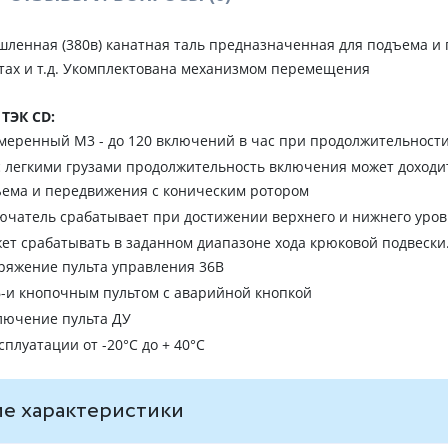
шленная (380в) канатная таль предназначенная для подъема и 
тах и т.д. Укомплектована механизмом перемещения
ТЭК CD:
меренный М3 - до 120 включений в час при продолжительност
с легкими грузами продолжительность включения может доходи
ема и передвижения с коническим ротором
чатель срабатывает при достижении верхнего и нижнего уровн
ет срабатывать в заданном диапазоне хода крюковой подвески
ряжение пульта управления 36В
омплектуется 6-и кнопочным пультом с аварийной кнопкой
лючение пульта ДУ
плуатации от -20°C до + 40°C
е характеристики