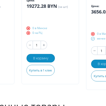
Цена:
19272.28 BYN
Цена:
)
(за шт)
3656.
0 в Минске
0 на РЦ
0 в Ми
менее 
В корзину
В ко
Купить в 1 клик
Купить в