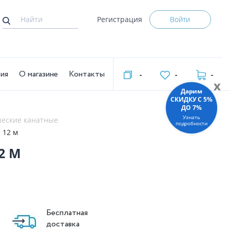
Регистрация
Войти
тия
О магазине
Контакты
-
-
-
x
Дарим
СКИДКУ C 5%
ДО 7%
Узнать
ческие канатные
подробности
 12 м
2 М
Бесплатная
доставка