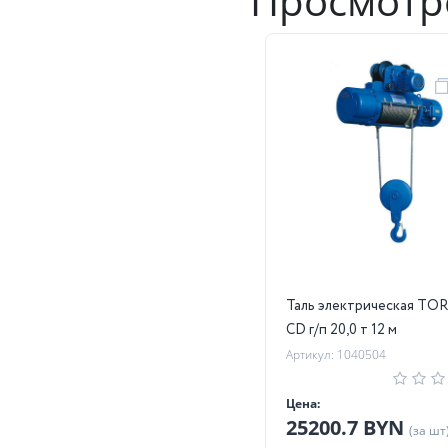
Просмотр
Таль электрическая TO
CD г/п 20,0 т 12 м
Артикул: 1040504
Цена:
25200.7 BYN
(за шт