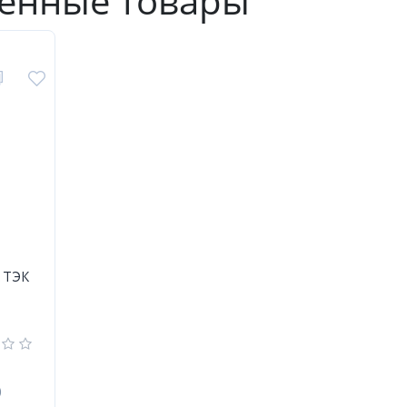
енные товары
R ТЭК
)