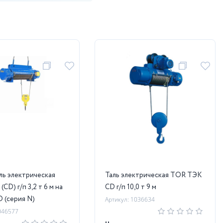
ль электрическая
Таль электрическая TOR ТЭК
CD) г/п 3,2 т 6 м на
CD г/п 10,0 т 9 м
 (серия N)
Артикул: 1036634
046577