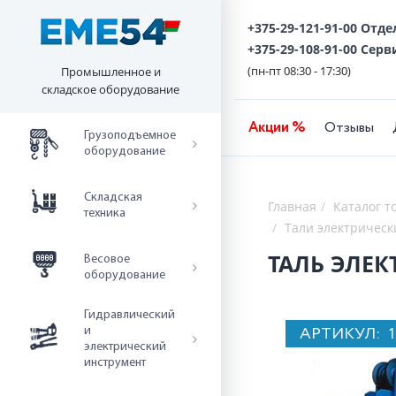
+375-29-121-91-00 Отд
+375-29-108-91-00 Серв
(пн-пт 08:30 - 17:30)
Промышленное и
складское оборудование
Акции %
Отзывы
Грузоподъемное
оборудование
Складская
Главная
Каталог т
техника
Тали электрическ
ТАЛЬ ЭЛЕКТ
Весовое
оборудование
Гидравлический
АРТИКУЛ:
и
электрический
инструмент