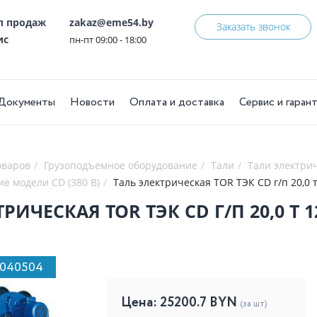
ел продаж
zakaz@eme54.by
Заказать звонок
ис
пн-пт 09:00 - 18:00
Документы
Новости
Оплата и доставка
Сервис и гаран
оваров
Грузоподъемное оборудование
Тали
Тали электри
ие модели CD (380 В)
Таль электрическая TOR ТЭК CD г/п 20,0 т
РИЧЕСКАЯ TOR ТЭК CD Г/П 20,0 Т 1
1040504
Цена:
25200.7
BYN
(за шт)