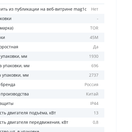
ить из публикации на веб-витрине mag1c
Нет
аковки
-
(марка)
TOR
лки
45М
оростная
Да
 упаковки, мм
1930
 упаковки, мм
696
а упаковки, мм
2737
 бренда
Россия
 производства
Китай
защиты
IP44
ть двигателя подъёма, кВт
13
ть двигателя передвижения, кВт
0,8
тво шт. в упаковке
-