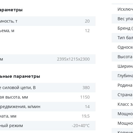
араметры
Исключ
Вес уп
ность, т
20
Бренд 
ъема, м
12
Тип ба
Односк
Высота
мм
2395х1215х2300
Ширина
ьные параметры
Глубин
Родина
 силовой цепи, В
380
Страна
ая высота, мм
1150
Класс 
ередвижения, м/мин
14
Мощнос
ната, мм
19,5
Мощнос
рный режим
-20+40°С
Количес