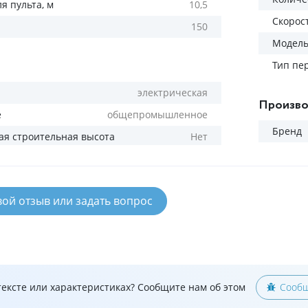
я пульта, м
10,5
Скорос
150
Модел
Тип пе
электрическая
Произво
е
общепромышленное
Бренд
я строительная высота
Нет
вой отзыв или задать вопрос
ексте или характеристиках? Сообщите нам об этом
Сообщ