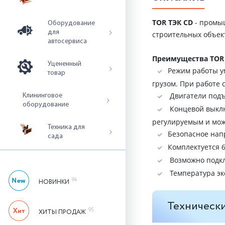
TOR ТЭК CD
- промы
Оборудование
для
строительных объек
автосервиса
Преимущества TOR 
Уцененный
Режим работы у
товар
грузом. При работе 
Двигатели подъ
Клининговое
оборудование
Концевой выклю
регулируемым и мож
Техника для
Безопасное нап
сада
К
Возможно подк
Температура экс
94
НОВИНКИ
Технически
95
ХИТЫ ПРОДАЖ