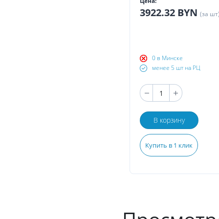
Цена:
3922.32 BYN
(за шт
0 в Минске
менее 5 шт на РЦ
В корзину
Купить в 1 клик