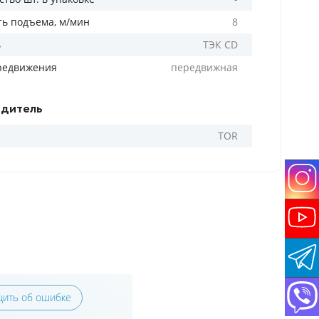
ть подъема, м/мин
8
ь
ТЭК CD
редвижения
передвижная
дитель
TOR
ить об ошибке