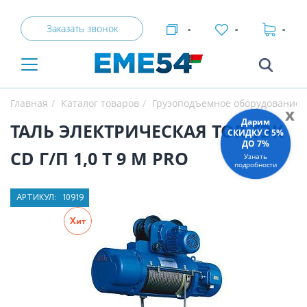
Заказать звонок
-
-
-
Главная
Каталог товаров
Грузоподъемное оборудование
x
Дарим
ТАЛЬ ЭЛЕКТРИЧЕСКАЯ TOR ТЭК
СКИДКУ C 5%
ДО 7%
CD Г/П 1,0 Т 9 М PRO
Узнать
подробности
АРТИКУЛ:
10919