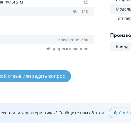
я пульта, м
4,5
Модел
90 - 110
Тип пе
Произво
электрическая
Бренд
е
общепромышленное
вой отзыв или задать вопрос
ексте или характеристиках? Сообщите нам об этом
Сообщ