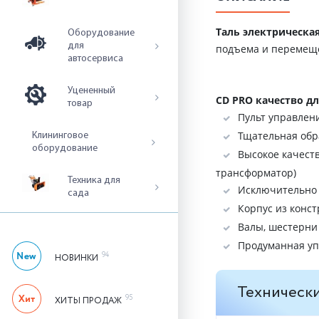
Таль электрическая
Оборудование
для
подъема и перемещен
автосервиса
Уцененный
CD PRO качество д
товар
Пульт управлен
Тщательная обр
Клининговое
оборудование
Высокое качеств
трансформатор)
Техника для
Исключительно 
сада
Корпус из конс
Валы, шестерни
Продуманная уп
94
НОВИНКИ
Технически
95
ХИТЫ ПРОДАЖ