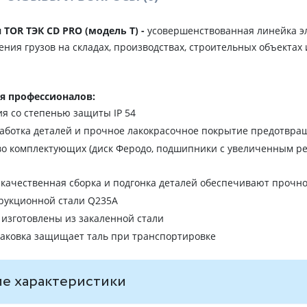
 TOR ТЭК CD PRO (модель T) -
усовершенствованная линейка э
ия грузов на складах, производствах, строительных объектах и
ля профессионалов:
ия со степенью защиты IP 54
аботка деталей и прочное лакокрасочное покрытие предотвра
о комплектующих (диск Феродо, подшипники с увеличенным ресу
качественная сборка и подгонка деталей обеспечивают прочно
трукционной стали Q235A
 изготовлены из закаленной стали
аковка защищает таль при транспортировке
е характеристики