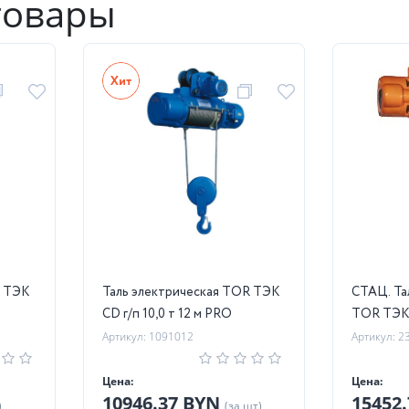
товары
R ТЭК
Таль электрическая TOR ТЭК
СТАЦ. Та
CD г/п 10,0 т 12 м PRO
TOR ТЭК (
Артикул: 1091012
Артикул: 2
Цена:
Цена:
10946.37 BYN
15452
)
(за шт)