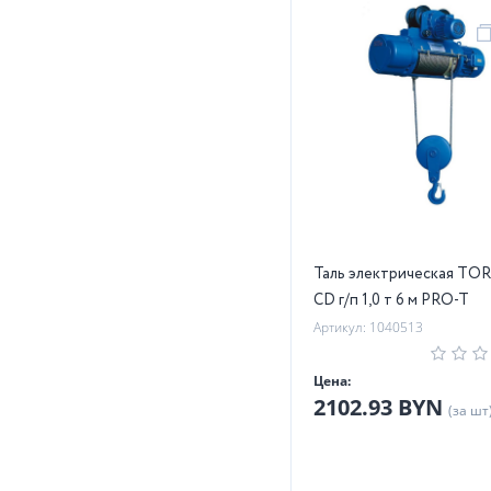
Таль электрическая TO
CD г/п 1,0 т 6 м PRO-T
Артикул: 1040513
Цена:
2102.93 BYN
(за шт