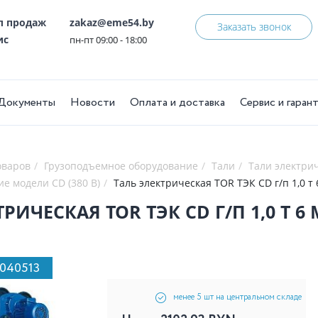
ел продаж
zakaz@eme54.by
Заказать звонок
ис
пн-пт 09:00 - 18:00
Документы
Новости
Оплата и доставка
Сервис и гаран
оваров
Грузоподъемное оборудование
Тали
Тали электри
ие модели CD (380 В)
Таль электрическая TOR ТЭК CD г/п 1,0 т 
РИЧЕСКАЯ TOR ТЭК CD Г/П 1,0 Т 6 
1040513
менее 5 шт на центральном складе