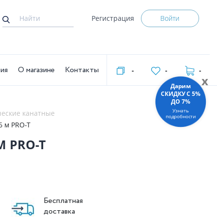
Регистрация
Войти
тия
О магазине
Контакты
-
-
-
x
Дарим
СКИДКУ C 5%
ДО 7%
Узнать
ческие канатные
подробности
6 м PRO-T
М PRO-T
Бесплатная
доставка