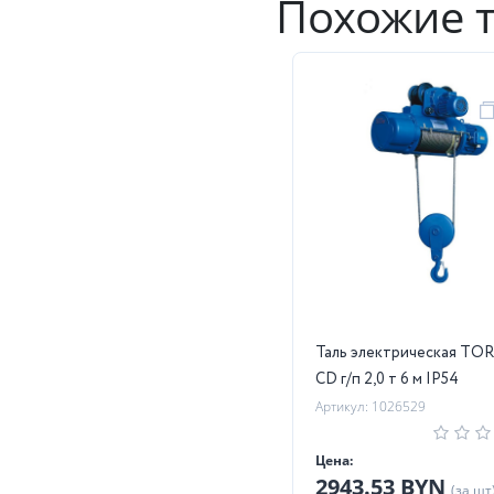
Похожие 
Таль электрическая TO
CD г/п 2,0 т 6 м IP54
Артикул: 1026529
Цена:
2943.53 BYN
(за шт