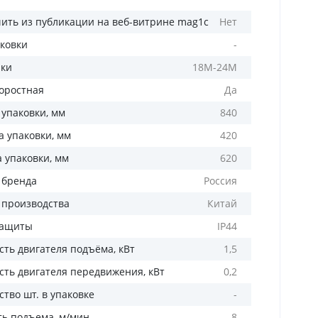
ить из публикации на веб-витрине mag1c
Нет
аковки
-
лки
18М-24М
оростная
Да
 упаковки, мм
840
 упаковки, мм
420
а упаковки, мм
620
 бренда
Россия
 производства
Китай
защиты
IP44
ть двигателя подъёма, кВт
1,5
ть двигателя передвижения, кВт
0,2
тво шт. в упаковке
-
ть подъема, м/мин
8