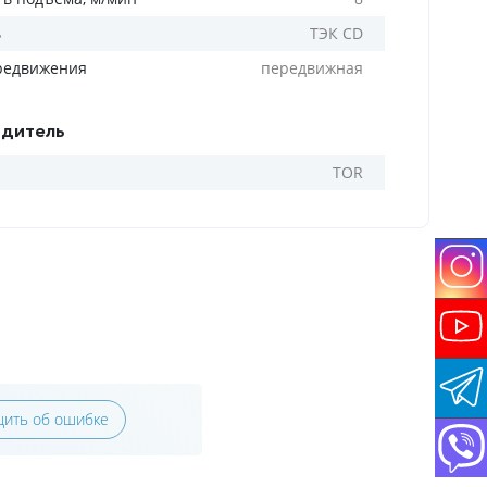
ь
ТЭК CD
редвижения
передвижная
дитель
TOR
ить об ошибке