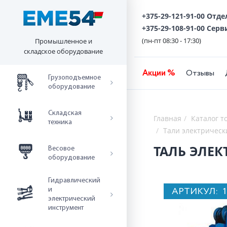
+375-29-121-91-00 Отд
+375-29-108-91-00 Серв
(пн-пт 08:30 - 17:30)
Промышленное и
складское оборудование
Акции %
Отзывы
Грузоподъемное
оборудование
Складская
Главная
Каталог т
техника
Тали электрическ
ТАЛЬ ЭЛЕКТ
Весовое
оборудование
Гидравлический
АРТИКУЛ:
и
электрический
инструмент