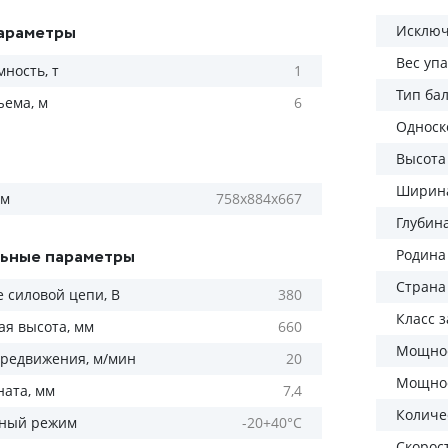
араметры
Исключ
Вес уп
ность, т
1
Тип ба
ъема, м
6
Односк
Высота
Ширина
мм
758х884х667
Глубин
ьные параметры
Родина
Страна
 силовой цепи, В
380
Класс 
ая высота, мм
660
Мощнос
ередвижения, м/мин
20
Мощнос
ната, мм
7,4
Количес
рный режим
-20+40°С
Скорос