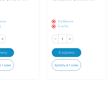
нске
0 в Минске
Ц
0 на РЦ
рзину
В корзину
 1 клик
Купить в 1 клик