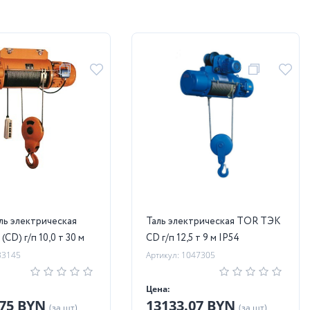
ль электрическая
Таль электрическая TOR ТЭК
CD) г/п 10,0 т 30 м
CD г/п 12,5 т 9 м IP54
33145
Артикул: 1047305
Цена:
.75 BYN
13133.07 BYN
(за шт)
(за шт)