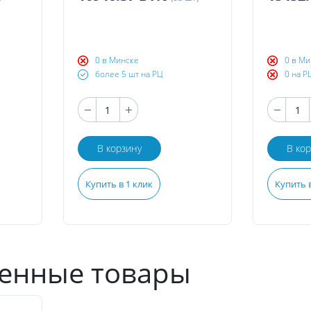
0 в Минске
0 в Ми
более 5 шт на РЦ
0 на Р
В корзину
В ко
Купить в 1 клик
Купить в
енные товары