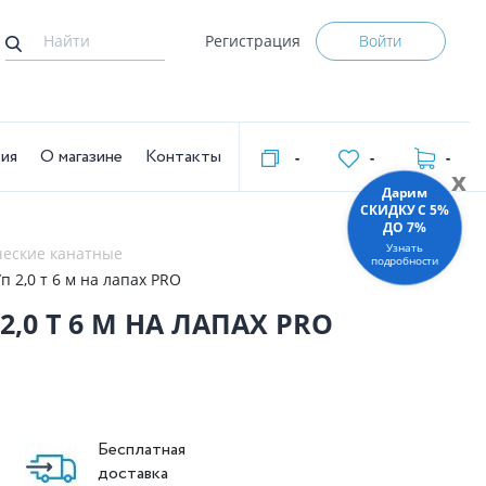
Регистрация
Войти
тия
О магазине
Контакты
-
-
-
x
Дарим
СКИДКУ C 5%
ДО 7%
Узнать
ческие канатные
подробности
п 2,0 т 6 м на лапах PRO
2,0 Т 6 М НА ЛАПАХ PRO
Бесплатная
доставка