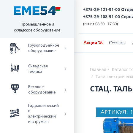
+375-29-121-91-00 Отд
+375-29-108-91-00 Серв
(пн-пт 08:30 - 17:30)
Промышленное и
складское оборудование
Акции %
Отзывы
Грузоподъемное
оборудование
Складская
Главная
Каталог т
техника
Тали электрическ
СТАЦ. ТАЛЬ
Весовое
оборудование
Гидравлический
АРТИКУЛ:
и
электрический
инструмент