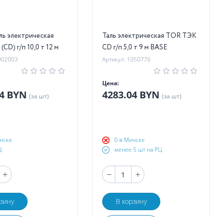
ль электрическая
Таль электрическая TOR ТЭК
CD) г/п 10,0 т 12 м
CD г/п 5,0 т 9 м BASE
002003
Артикул: 1050776
Цена:
.4 BYN
4283.04 BYN
(за шт)
(за шт)
нске
0 в Минске
Ц
менее 5 шт на РЦ
рзину
В корзину