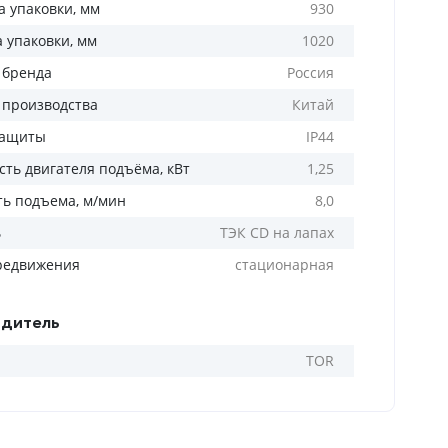
 упаковки, мм
930
а упаковки, мм
1020
 бренда
Россия
 производства
Китай
защиты
IP44
ть двигателя подъёма, кВт
1,25
ть подъема, м/мин
8,0
ь
ТЭК CD на лапах
редвижения
стационарная
дитель
TOR