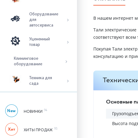
Оборудование
В нашем интернет м
для
автосервиса
Тали электрические
соответствуют всем
Уцененный
товар
Покупая Тали элект
консультацию и при
Клининговое
оборудование
Технически
Техника для
сада
Основные п
94
НОВИНКИ
Грузоподъем
Высота под
95
ХИТЫ ПРОДАЖ