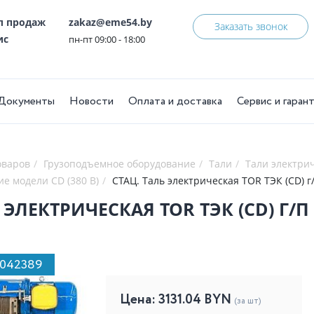
ел продаж
zakaz@eme54.by
Заказать звонок
ис
пн-пт 09:00 - 18:00
Документы
Новости
Оплата и доставка
Сервис и гаран
оваров
Грузоподъемное оборудование
Тали
Тали электри
ие модели CD (380 В)
СТАЦ. Таль электрическая TOR ТЭК (CD) г/
 ЭЛЕКТРИЧЕСКАЯ TOR ТЭК (CD) Г/П 
1042389
Цена:
3131.04
BYN
(за шт)