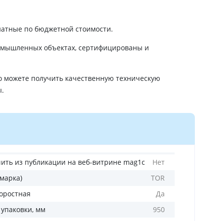
натные по бюджетной стоимости.
промышленных объектах, сертифицированы и
но можете получить качественную техническую
ы.
ить из публикации на веб-витрине mag1c
Нет
(марка)
TOR
оростная
Да
 упаковки, мм
950