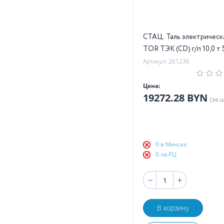
СТАЦ. Таль электрическ
TOR ТЭК (CD) г/п 10,0 т 
Артикул: 261236
Цена:
19272.28 BYN
(за 
0 в Минске
0 на РЦ
В корзину