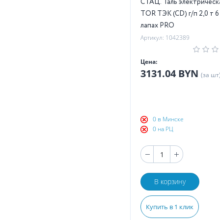
СТАЦ. Таль электрическ
TOR ТЭК (CD) г/п 2,0 т 6
лапах PRO
Артикул: 1042389
Цена:
3131.04 BYN
(за шт
0 в Минске
0 на РЦ
В корзину
Купить в 1 клик