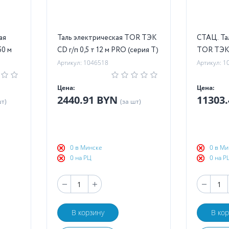
ая
Таль электрическая TOR ТЭК
СТАЦ. Та
50 м
CD г/п 0,5 т 12 м PRO (серия T)
TOR ТЭК (
Артикул: 1046518
Артикул: 1
Цена:
Цена:
2440.91 BYN
11303
шт)
(за шт)
0 в Минске
0 в Ми
0 на РЦ
0 на Р
В корзину
В ко