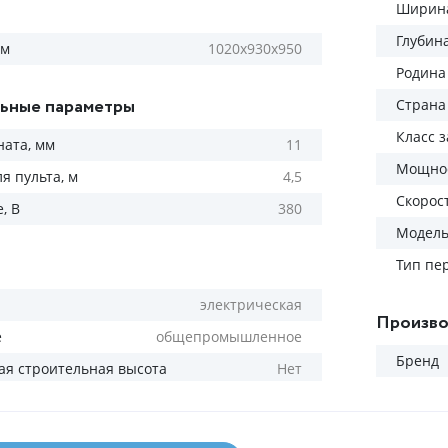
Ширина
Глубин
мм
1020х930х950
Родина
ьные параметры
Страна
Класс 
ната, мм
11
Мощнос
я пульта, м
4,5
Скорос
, В
380
Модел
Тип пе
электрическая
Произво
е
общепромышленное
Бренд
я строительная высота
Нет