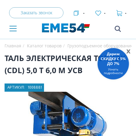
Заказать звонок
-
-
-
Главная
Каталог товаров
Грузоподъемное оборудование
x
Дарим
ТАЛЬ ЭЛЕКТРИЧЕСКАЯ TOR ТЭК
СКИДКУ C 5%
ДО 7%
(CDL) 5,0 Т 6,0 М УСВ
Узнать
подробности
АРТИКУЛ:
1008881