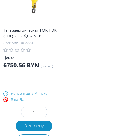
Таль электрическая TOR ТЭК
(CDL) 5,0 т 6,0 м УСВ
Артикул: 1008881
Цена:
6750.56 BYN
(за шт)
менее 5 шт в Минске
0 на РЦ
В корзину