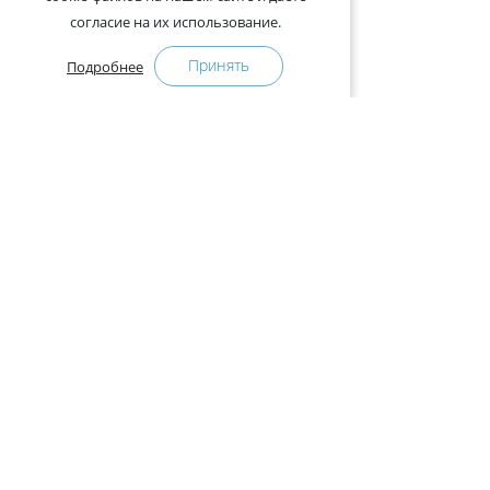
согласие на их использование.
Принять
Подробнее
+375-29-121-91-00 Отдел продаж
+375-29-108-91-00 Сервис
Адрес:
222750, Республика Беларусь, Минская обл.,
Дзержинский район, Р-1, 2, офис 310 (возле дер.
Слободка)
Расписание работы:
с 9.00 до 18.00 (без обеда). Выходные: суббота,
воскресенье.
КАК КУПИТЬ
ПРЕСС-ЦЕНТР
Оплата и доставка
Новости