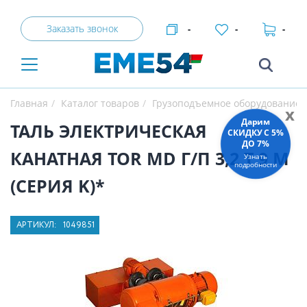
Заказать звонок
-
-
-
Главная
Каталог товаров
Грузоподъемное оборудование
x
Дарим
ТАЛЬ ЭЛЕКТРИЧЕСКАЯ
СКИДКУ C 5%
ДО 7%
КАНАТНАЯ TOR MD Г/П 3,2 Т 9 М
Узнать
подробности
(СЕРИЯ K)*
АРТИКУЛ:
1049851